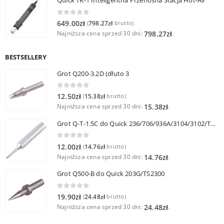
Quick TR-1 Inteligentna Przenośna Stacja Hot-Air
0
out of 5
649.00
zł
798.27
zł
(
brutto)
Najniższa cena sprzed 30 dni:
.
798.27
zł
BESTSELLERY
Grot Q200-3.2D (dłuto 3
0
out of 5
12.50
zł
15.38
zł
(
brutto)
Najniższa cena sprzed 30 dni:
.
15.38
zł
Grot Q-T-1.5C do Quick 236/706/936A/3104/3102/TS1100
0
out of 5
12.00
zł
14.76
zł
(
brutto)
Najniższa cena sprzed 30 dni:
.
14.76
zł
Grot Q500-B do Quick 203G/TS2300
0
out of 5
19.90
zł
24.48
zł
(
brutto)
Najniższa cena sprzed 30 dni:
.
24.48
zł