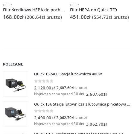
FILTRY
FILTRY
Filtr środkowy HEPA do pochłaniacza Quick 6211
Filtr HEPA do Quick TF9
168.00
zł
451.00
zł
(
206.64
zł
brutto)
(
554.73
zł
brutto)
POLECANE
Quick TS2400 Stacja lutownicza 400W
0
out of 5
2,120.00
zł
2,607.60
zł
(
brutto)
Najniższa cena sprzed 30 dni:
.
2,607.60
zł
Quick TS6 Stacja lutownicza z lutownicą pincetową 60W
0
out of 5
2,490.00
zł
3,062.70
zł
(
brutto)
Najniższa cena sprzed 30 dni:
.
3,062.70
zł