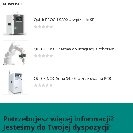
NOWOŚCI
Quick EPOCH S300 Urządzenie SPI
0
out of 5
QUICK 7050E Zestaw do integracji z robotem
0
out of 5
QUICK NOC Seria S450 do znakowania PCB
0
out of 5
Potrzebujesz więcej informacji?
Jesteśmy do Twojej dyspozycji!