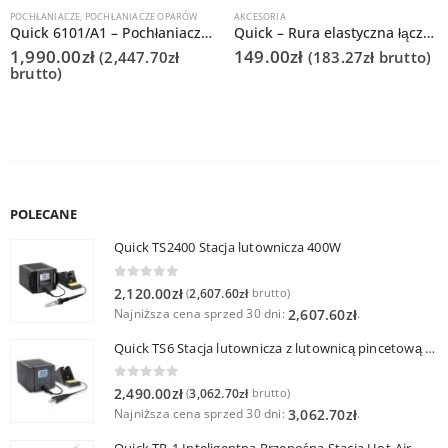
POCHŁANIACZE
,
POCHŁANIACZE OPARÓW
AKCESORIA
Quick 6101/A1 – Pochłaniacz oparów lutowniczych
Quick – Rura elastyczna łącznikowa KCN 75/1000mm do systemu odsysania Q6101/6102
1,990.00
zł
149.00
zł
(
2,447.70
zł
(
183.27
zł
brutto)
brutto)
POLECANE
Quick TS2400 Stacja lutownicza 400W
0
out of 5
2,120.00
zł
2,607.60
zł
(
brutto)
Najniższa cena sprzed 30 dni:
.
2,607.60
zł
Quick TS6 Stacja lutownicza z lutownicą pincetową 60W
0
out of 5
2,490.00
zł
3,062.70
zł
(
brutto)
Najniższa cena sprzed 30 dni:
.
3,062.70
zł