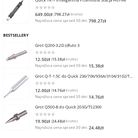
Quick TR-1 Inteligentna Przenośna Stacja Hot-Air
0
out of 5
649.00
zł
798.27
zł
(
brutto)
Najniższa cena sprzed 30 dni:
.
798.27
zł
BESTSELLERY
Grot Q200-3.2D (dłuto 3
0
out of 5
12.50
zł
15.38
zł
(
brutto)
Najniższa cena sprzed 30 dni:
.
15.38
zł
Grot Q-T-1.5C do Quick 236/706/936A/3104/3102/TS1100
0
out of 5
12.00
zł
14.76
zł
(
brutto)
Najniższa cena sprzed 30 dni:
.
14.76
zł
Grot Q500-B do Quick 203G/TS2300
0
out of 5
19.90
zł
24.48
zł
(
brutto)
Najniższa cena sprzed 30 dni:
.
24.48
zł