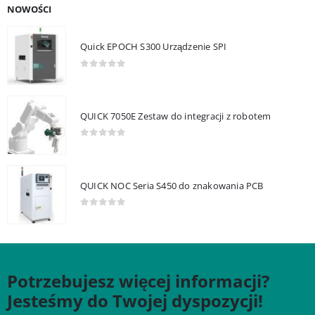
NOWOŚCI
Quick EPOCH S300 Urządzenie SPI
0
out of 5
QUICK 7050E Zestaw do integracji z robotem
0
out of 5
QUICK NOC Seria S450 do znakowania PCB
0
out of 5
Potrzebujesz więcej informacji?
Jesteśmy do Twojej dyspozycji!