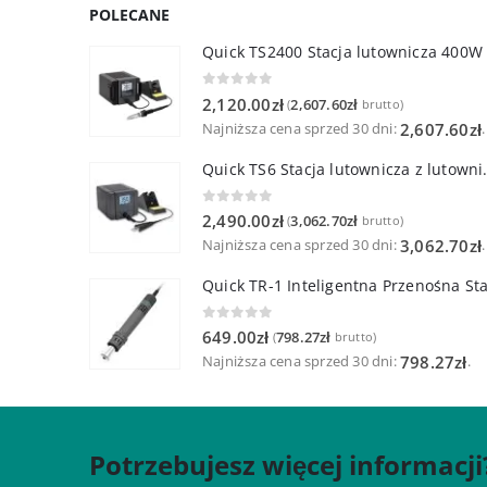
POLECANE
Quick TS2400 Stacja lutownicza 400W
0
out of 5
2,120.00
zł
2,607.60
zł
(
brutto)
Najniższa cena sprzed 30 dni:
.
2,607.60
zł
Quick TS6 Stacja 
0
out of 5
2,490.00
zł
3,062.70
zł
(
brutto)
Najniższa cena sprzed 30 dni:
.
3,062.70
zł
0
out of 5
649.00
zł
798.27
zł
(
brutto)
Najniższa cena sprzed 30 dni:
.
798.27
zł
Potrzebujesz więcej informacji