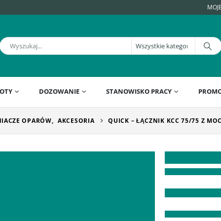
MOJ
OTY
DOZOWANIE
STANOWISKO PRACY
PROMO
IACZE OPARÓW
,
AKCESORIA
QUICK – ŁĄCZNIK KCC 75/75 Z M