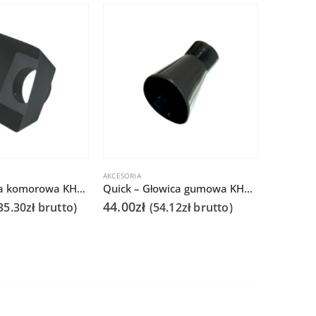
POLECA
AKCESORIA
POCHŁANIA
Quick Głowica komorowa KHM 150/150/100mm do Q6101/6102
Quick – Głowica gumowa KHRR 50/105mm do Q6101/6102
44.00
zł
2,890.
35.30
zł
brutto)
(
54.12
zł
brutto)
brutto)