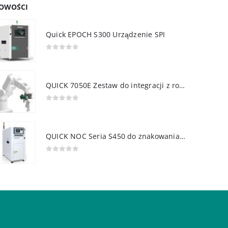
OWOŚCI
Quick EPOCH S300 Urządzenie SPI
0
out of 5
QUICK 7050E Zestaw do integracji z robotem
0
out of 5
QUICK NOC Seria S450 do znakowania PCB
0
out of 5