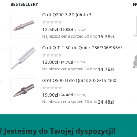
BESTSELLERY
N
Grot Q200-3.2D (dłuto 3
0
out of 5
12.50
zł
15.38
zł
(
brutto)
Najniższa cena sprzed 30 dni:
.
15.38
zł
lutownicza z lutownicą pincetową 60W
Grot Q-T-1.5C do Quick 236/706/936A/3104/3102/TS1100
0
out of 5
12.00
zł
14.76
zł
(
brutto)
Najniższa cena sprzed 30 dni:
.
14.76
zł
Quick TR-1 Inteligentna Przenośna Stacja Hot-Air
Grot Q500-B do Quick 203G/TS2300
0
out of 5
19.90
zł
24.48
zł
(
brutto)
Najniższa cena sprzed 30 dni:
.
24.48
zł
? Jesteśmy do Twojej dyspozycji!