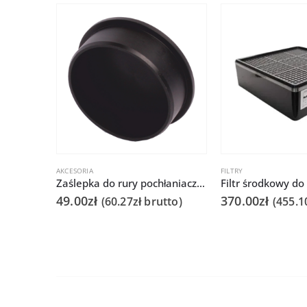
AKCESORIA
FILTRY
Zaślepka do rury pochłaniacza oparów QUICK6101/QUICK6102
Filtr środkowy do
49.00
zł
370.00
zł
(
60.27
zł
brutto)
(
455.1