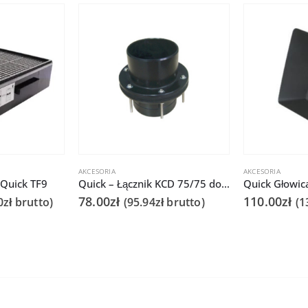
AKCESORIA
AKCESORIA
 Quick TF9
Quick – Łącznik KCD 75/75 do Q6101/6102 (otworowy)
78.00
zł
110.00
zł
0
zł
brutto)
(
95.94
zł
brutto)
(
1