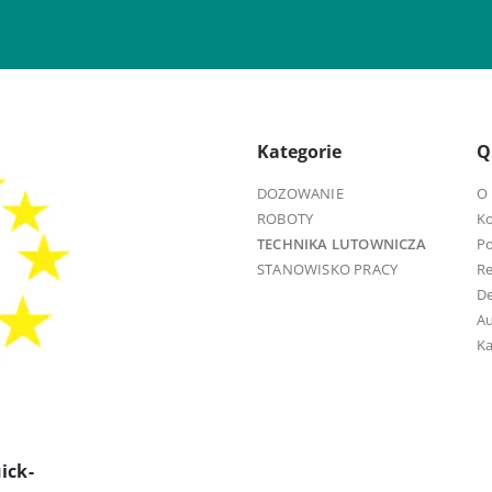
Kategorie
Q
DOZOWANIE
O 
ROBOTY
K
TECHNIKA LUTOWNICZA
Po
STANOWISKO PRACY
R
D
Au
Ka
ick-