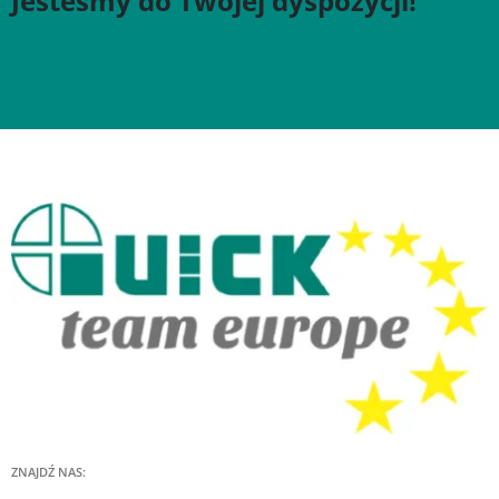
Jesteśmy do Twojej dyspozycji!
ZNAJDŹ NAS: