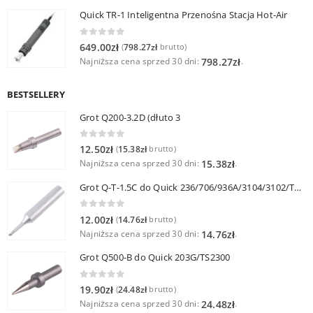
Quick TR-1 Inteligentna Przenośna Stacja Hot-Air
0
out of 5
649.00
zł
798.27
zł
(
brutto)
Najniższa cena sprzed 30 dni:
.
798.27
zł
BESTSELLERY
Grot Q200-3.2D (dłuto 3
0
out of 5
12.50
zł
15.38
zł
(
brutto)
Najniższa cena sprzed 30 dni:
.
15.38
zł
Grot Q-T-1.5C do Quick 236/706/936A/3104/3102/TS1100
0
out of 5
12.00
zł
14.76
zł
(
brutto)
Najniższa cena sprzed 30 dni:
.
14.76
zł
Grot Q500-B do Quick 203G/TS2300
0
out of 5
19.90
zł
24.48
zł
(
brutto)
Najniższa cena sprzed 30 dni:
.
24.48
zł