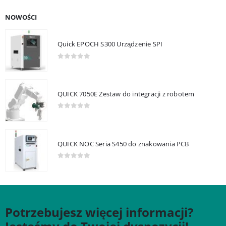
NOWOŚCI
Quick EPOCH S300 Urządzenie SPI
0
out of 5
QUICK 7050E Zestaw do integracji z robotem
0
out of 5
QUICK NOC Seria S450 do znakowania PCB
0
out of 5
Potrzebujesz więcej informacji?