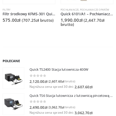
FILTRY
POCHŁANIACZE
,
POCHŁANIACZE OPARÓW
Filtr środkowy KFMS-301 Quick 6301
Quick 6101/A1 – Pochłaniacz oparów lutowniczych
575.00
zł
1,990.00
zł
(
707.25
zł
brutto)
(
2,447.70
zł
brutto)
POLECANE
Quick TS2400 Stacja lutownicza 400W
0
out of 5
2,120.00
zł
2,607.60
zł
(
brutto)
Najniższa cena sprzed 30 dni:
.
2,607.60
zł
Quick TS6 Stacja lutownicza z lutownicą pincetową 60W
0
out of 5
2,490.00
zł
3,062.70
zł
(
brutto)
Najniższa cena sprzed 30 dni:
.
3,062.70
zł