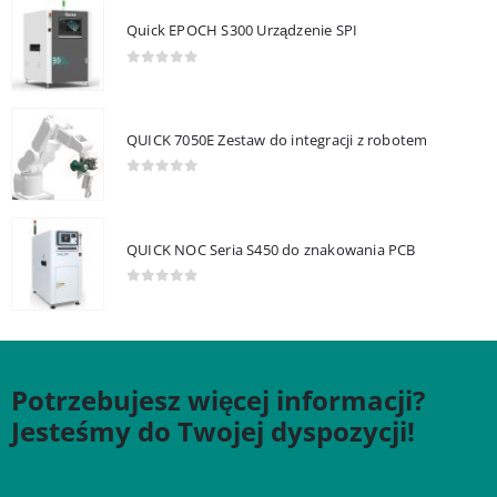
Quick EPOCH S300 Urządzenie SPI
0
out of 5
QUICK 7050E Zestaw do integracji z robotem
0
out of 5
QUICK NOC Seria S450 do znakowania PCB
0
out of 5
Potrzebujesz więcej informacji?
Jesteśmy do Twojej dyspozycji!