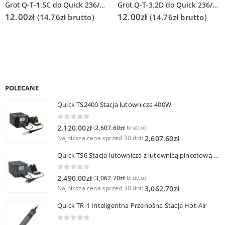
Grot Q-T-1.5C do Quick 236/706/936A/3104/3102/TS1100
Grot Q-T-3.2D do Quick 236/706/936A/3104/3102/TS1100
12.00
zł
12.00
zł
(
14.76
zł
brutto)
(
14.76
zł
brutto)
POLECANE
Quick TS2400 Stacja lutownicza 400W
0
out of 5
2,120.00
zł
2,607.60
zł
(
brutto)
Najniższa cena sprzed 30 dni:
.
2,607.60
zł
Quick TS6 Stacja lutownicza z lutownicą pincetową 60W
0
out of 5
2,490.00
zł
3,062.70
zł
(
brutto)
Najniższa cena sprzed 30 dni:
.
3,062.70
zł
Quick TR-1 Inteligentna Przenośna Stacja Hot-Air