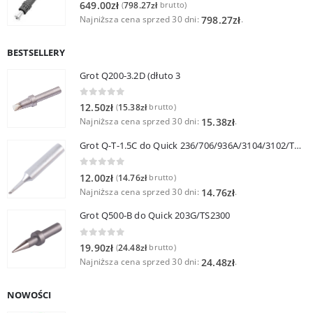
0
out of 5
649.00
zł
798.27
zł
(
brutto)
Najniższa cena sprzed 30 dni:
.
798.27
zł
BESTSELLERY
Grot Q200-3.2D (dłuto 3
0
out of 5
12.50
zł
15.38
zł
(
brutto)
Najniższa cena sprzed 30 dni:
.
15.38
zł
Grot Q-T-1.5C do Quick 236/706/936A/3104/3102/TS1100
0
out of 5
12.00
zł
14.76
zł
(
brutto)
Najniższa cena sprzed 30 dni:
.
14.76
zł
Grot Q500-B do Quick 203G/TS2300
0
out of 5
19.90
zł
24.48
zł
(
brutto)
Najniższa cena sprzed 30 dni:
.
24.48
zł
NOWOŚCI