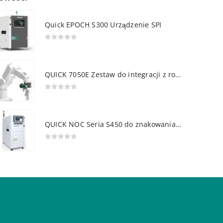
Quick EPOCH S300 Urządzenie SPI
0
out of 5
QUICK 7050E Zestaw do integracji z robotem
0
out of 5
QUICK NOC Seria S450 do znakowania PCB
0
out of 5