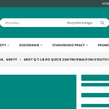
MOJ
OTY
DOZOWANIE
STANOWISKO PRACY
PROMO
IA
,
GROTY
GROT Q-T-LB DO QUICK 236/706/936A/3104/3102/TS