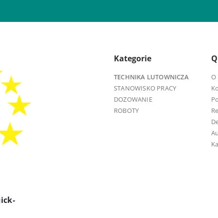
Kategorie
Q
TECHNIKA LUTOWNICZA
O 
STANOWISKO PRACY
K
DOZOWANIE
Po
ROBOTY
R
D
Au
Ka
ick-