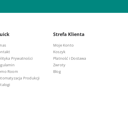
uick
Strefa Klienta
nas
Moje Konto
ontakt
Koszyk
lityka Prywatności
Płatność i Dostawa
egulamin
Zwroty
emo Room
Blog
tomatyzacja Produkcji
talogi