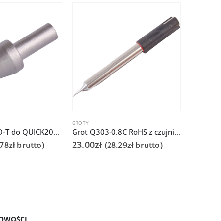
GROTY
GROTY
Grot Q501-6D-T do QUICK206D
Grot Q303-0.8C RoHS z czujnikiem do Quick 202D
23.00
zł
22.00
zł
.78
zł
brutto)
(
28.29
zł
brutto)
OWOŚCI