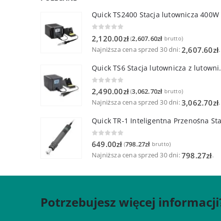
Quick TS2400 Stacja lutownicza 400W
0
out of 5
2,120.00
zł
2,607.60
zł
(
brutto)
Najniższa cena sprzed 30 dni:
.
2,607.60
zł
Quick TS6 Stacja 
0
out of 5
2,490.00
zł
3,062.70
zł
(
brutto)
Najniższa cena sprzed 30 dni:
.
3,062.70
zł
0
out of 5
649.00
zł
798.27
zł
(
brutto)
Najniższa cena sprzed 30 dni:
.
798.27
zł
Potrzebujesz więcej informacji