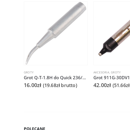
GROTY
AKCESORIA
,
GROTY
Grot Q-T-1.8H do Quick 236/706/936A/3104/3102/TS1100
16.00
zł
42.00
zł
(
19.68
zł
brutto)
(
51.66
zł
POLECANE