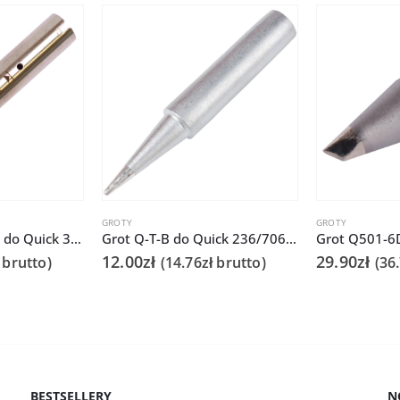
GROTY
GROTY
Grot 911G-30DV1 do Quick 378C
Grot Q-T-B do Quick 236/706/936A/3104/3102/TS1100
12.00
zł
29.90
zł
brutto)
(
14.76
zł
brutto)
(
36
BESTSELLERY
N