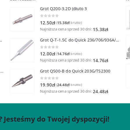
Grot Q200-3.2D (dłuto 3
0
out of 5
12.50
zł
15.38
zł
(
brutto)
Najniższa cena sprzed 30 dni:
.
15.38
zł
lutownicza z lutownicą pincetową 60W
Grot Q-T-1.5C do Quick 236/706/936A/3104/3102/TS1100
0
out of 5
12.00
zł
14.76
zł
(
brutto)
Najniższa cena sprzed 30 dni:
.
14.76
zł
Quick TR-1 Inteligentna Przenośna Stacja Hot-Air
Grot Q500-B do Quick 203G/TS2300
0
out of 5
19.90
zł
24.48
zł
(
brutto)
Najniższa cena sprzed 30 dni:
.
24.48
zł
? Jesteśmy do Twojej dyspozycji!