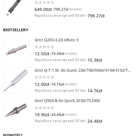
0
out of 5
649.00
zł
798.27
zł
(
brutto)
Najniższa cena sprzed 30 dni:
.
798.27
zł
BESTSELLERY
Grot Q200-3.2D (dłuto 3
0
out of 5
12.50
zł
15.38
zł
(
brutto)
Najniższa cena sprzed 30 dni:
.
15.38
zł
Grot Q-T-1.5C do Quick 236/706/936A/3104/3102/TS1100
0
out of 5
12.00
zł
14.76
zł
(
brutto)
Najniższa cena sprzed 30 dni:
.
14.76
zł
Grot Q500-B do Quick 203G/TS2300
0
out of 5
19.90
zł
24.48
zł
(
brutto)
Najniższa cena sprzed 30 dni:
.
24.48
zł
NOWOŚCI