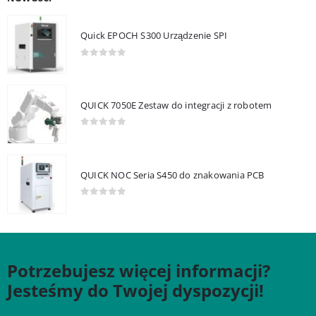
Quick EPOCH S300 Urządzenie SPI
0
out of 5
QUICK 7050E Zestaw do integracji z robotem
0
out of 5
QUICK NOC Seria S450 do znakowania PCB
0
out of 5
Potrzebujesz więcej informacji?
Jesteśmy do Twojej dyspozycji!