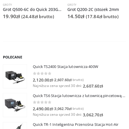
GROTY
GROTY
Grot Q500-6C do Quick 203G/TS2300
Grot Q200-2C (stożek 2mm
19.90
zł
14.50
zł
(
24.48
zł
brutto)
(
17.84
zł
brutto)
POLECANE
Quick TS2400 Stacja lutownicza 400W
0
out of 5
2,120.00
zł
2,607.60
zł
(
brutto)
Najniższa cena sprzed 30 dni:
.
2,607.60
zł
Quick TS6 Stacja lutownicza z lutownicą pincetową 60W
0
out of 5
2,490.00
zł
3,062.70
zł
(
brutto)
Najniższa cena sprzed 30 dni:
.
3,062.70
zł
Quick TR-1 Inteligentna Przenośna Stacja Hot-Air