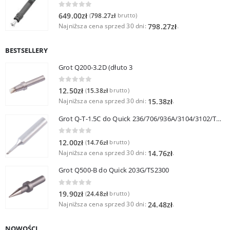
0
out of 5
649.00
zł
798.27
zł
(
brutto)
Najniższa cena sprzed 30 dni:
.
798.27
zł
BESTSELLERY
Grot Q200-3.2D (dłuto 3
0
out of 5
12.50
zł
15.38
zł
(
brutto)
Najniższa cena sprzed 30 dni:
.
15.38
zł
Grot Q-T-1.5C do Quick 236/706/936A/3104/3102/TS1100
0
out of 5
12.00
zł
14.76
zł
(
brutto)
Najniższa cena sprzed 30 dni:
.
14.76
zł
Grot Q500-B do Quick 203G/TS2300
0
out of 5
19.90
zł
24.48
zł
(
brutto)
Najniższa cena sprzed 30 dni:
.
24.48
zł
NOWOŚCI