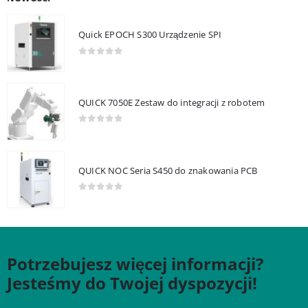
Quick EPOCH S300 Urządzenie SPI
0
out of 5
QUICK 7050E Zestaw do integracji z robotem
0
out of 5
QUICK NOC Seria S450 do znakowania PCB
0
out of 5
Potrzebujesz więcej informacji?
Jesteśmy do Twojej dyspozycji!