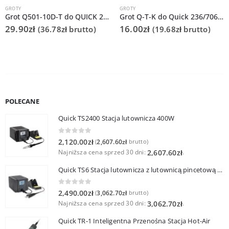
GROTY
GROTY
Grot Q501-10D-T do QUICK 206D
Grot Q-T-K do Quick 236/706/936A/3104/3102/TS1100
29.90
zł
16.00
zł
(
36.78
zł
brutto)
(
19.68
zł
brutto)
POLECANE
Quick TS2400 Stacja lutownicza 400W
0
out of 5
2,120.00
zł
2,607.60
zł
(
brutto)
Najniższa cena sprzed 30 dni:
.
2,607.60
zł
Quick TS6 Stacja lutownicza z lutownicą pincetową 60W
0
out of 5
2,490.00
zł
3,062.70
zł
(
brutto)
Najniższa cena sprzed 30 dni:
.
3,062.70
zł
Quick TR-1 Inteligentna Przenośna Stacja Hot-Air