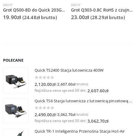
GROTY
GROTY
Grot Q500-8D do Quick 203G/TS2300
Grot Q303-0.8C RoHS z czujnikiem do Quick 202D
19.90
zł
23.00
zł
(
24.48
zł
brutto)
(
28.29
zł
brutto)
POLECANE
Quick TS2400 Stacja lutownicza 400W
0
out of 5
2,120.00
zł
2,607.60
zł
(
brutto)
Najniższa cena sprzed 30 dni:
.
2,607.60
zł
Quick TS6 Stacja lutownicza z lutownicą pincetową 60W
0
out of 5
2,490.00
zł
3,062.70
zł
(
brutto)
Najniższa cena sprzed 30 dni:
.
3,062.70
zł
Quick TR-1 Inteligentna Przenośna Stacja Hot-Air