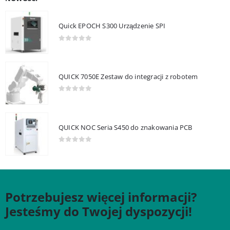
Quick EPOCH S300 Urządzenie SPI
0
out of 5
QUICK 7050E Zestaw do integracji z robotem
0
out of 5
QUICK NOC Seria S450 do znakowania PCB
0
out of 5
Potrzebujesz więcej informacji?
Jesteśmy do Twojej dyspozycji!