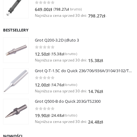
0
out of 5
649.00
zł
798.27
zł
(
brutto)
Najniższa cena sprzed 30 dni:
.
798.27
zł
BESTSELLERY
Grot Q200-3.2D (dłuto 3
0
out of 5
12.50
zł
15.38
zł
(
brutto)
Najniższa cena sprzed 30 dni:
.
15.38
zł
Grot Q-T-1.5C do Quick 236/706/936A/3104/3102/TS1100
0
out of 5
12.00
zł
14.76
zł
(
brutto)
Najniższa cena sprzed 30 dni:
.
14.76
zł
Grot Q500-B do Quick 203G/TS2300
0
out of 5
19.90
zł
24.48
zł
(
brutto)
Najniższa cena sprzed 30 dni:
.
24.48
zł
NOWOŚCI