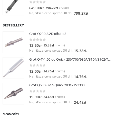
0
out of 5
649.00
zł
798.27
zł
(
brutto)
Najniższa cena sprzed 30 dni:
.
798.27
zł
BESTSELLERY
Grot Q200-3.2D (dłuto 3
0
out of 5
12.50
zł
15.38
zł
(
brutto)
Najniższa cena sprzed 30 dni:
.
15.38
zł
Grot Q-T-1.5C do Quick 236/706/936A/3104/3102/TS1100
0
out of 5
12.00
zł
14.76
zł
(
brutto)
Najniższa cena sprzed 30 dni:
.
14.76
zł
Grot Q500-B do Quick 203G/TS2300
0
out of 5
19.90
zł
24.48
zł
(
brutto)
Najniższa cena sprzed 30 dni:
.
24.48
zł
NOWOŚCI