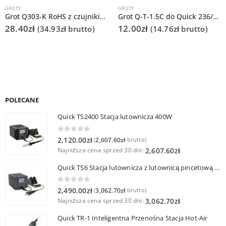
GROTY
GROTY
Grot Q303-K RoHS z czujnikiem do Quick 202D
Grot Q-T-1.5C do Quick 236/706/936A/3104/3102/TS1100
28.40
zł
12.00
zł
(
34.93
zł
brutto)
(
14.76
zł
brutto)
POLECANE
Quick TS2400 Stacja lutownicza 400W
0
out of 5
2,120.00
zł
2,607.60
zł
(
brutto)
Najniższa cena sprzed 30 dni:
.
2,607.60
zł
Quick TS6 Stacja lutownicza z lutownicą pincetową 60W
0
out of 5
2,490.00
zł
3,062.70
zł
(
brutto)
Najniższa cena sprzed 30 dni:
.
3,062.70
zł
Quick TR-1 Inteligentna Przenośna Stacja Hot-Air