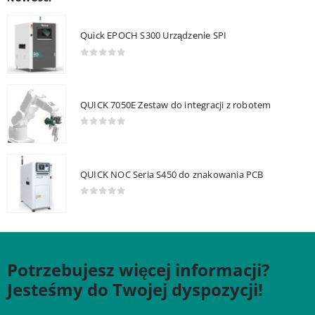
Quick EPOCH S300 Urządzenie SPI
0
out of 5
QUICK 7050E Zestaw do integracji z robotem
0
out of 5
QUICK NOC Seria S450 do znakowania PCB
0
out of 5
Potrzebujesz więcej informacji?
Jesteśmy do Twojej dyspozycji!