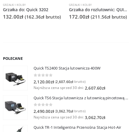
GRZAŁKI I KOLBY
GRZAŁKI I KOLBY
Grzałka do: Quick 3202
Grzałka do rozlutownic: QUICK 201B/Quick 713 – DESOLD IRON HEAT
132.00
zł
172.00
zł
(
162.36
zł
brutto)
(
211.56
zł
brutto)
POLECANE
Quick TS2400 Stacja lutownicza 400W
0
out of 5
2,120.00
zł
2,607.60
zł
(
brutto)
Najniższa cena sprzed 30 dni:
.
2,607.60
zł
Quick TS6 Stacja lutownicza z lutownicą pincetową 60W
0
out of 5
2,490.00
zł
3,062.70
zł
(
brutto)
Najniższa cena sprzed 30 dni:
.
3,062.70
zł
Quick TR-1 Inteligentna Przenośna Stacja Hot-Air