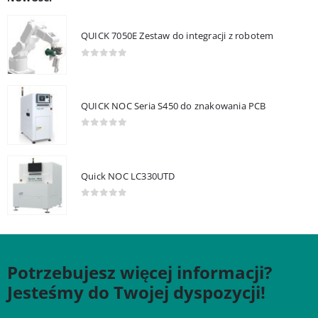
QUICK 7050E Zestaw do integracji z robotem
0
out of 5
QUICK NOC Seria S450 do znakowania PCB
0
out of 5
Quick NOC LC330UTD
0
out of 5
Potrzebujesz więcej informacji?
Jesteśmy do Twojej dyspozycji!