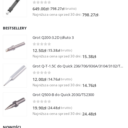
0
out of 5
649.00
zł
798.27
zł
(
brutto)
Najniższa cena sprzed 30 dni:
.
798.27
zł
BESTSELLERY
Grot Q200-3.2D (dłuto 3
0
out of 5
12.50
zł
15.38
zł
(
brutto)
Najniższa cena sprzed 30 dni:
.
15.38
zł
Grot Q-T-1.5C do Quick 236/706/936A/3104/3102/TS1100
0
out of 5
12.00
zł
14.76
zł
(
brutto)
Najniższa cena sprzed 30 dni:
.
14.76
zł
Grot Q500-B do Quick 203G/TS2300
0
out of 5
19.90
zł
24.48
zł
(
brutto)
Najniższa cena sprzed 30 dni:
.
24.48
zł
NOWOŚCI