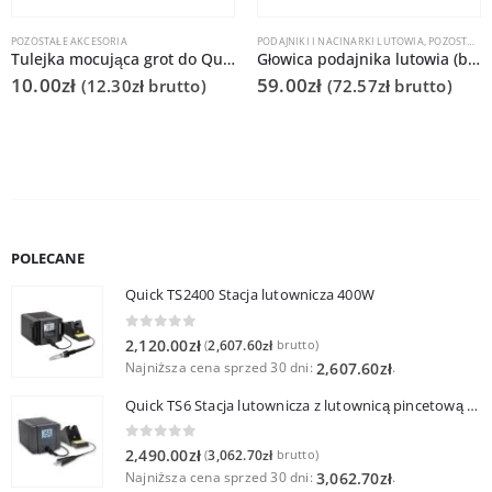
POZOSTAŁE AKCESORIA
PODAJNIKI I NACINARKI LUTOWIA
,
POZOSTAŁE AKCESORIA
Tulejka mocująca grot do Quick 901A / 901RAA
Głowica podajnika lutowia (bez przewodu) śr. 1mm do Quick 376D
10.00
zł
59.00
zł
(
12.30
zł
brutto)
(
72.57
zł
brutto)
POLECANE
Quick TS2400 Stacja lutownicza 400W
0
out of 5
2,120.00
zł
2,607.60
zł
(
brutto)
Najniższa cena sprzed 30 dni:
.
2,607.60
zł
Quick TS6 Stacja lutownicza z lutownicą pincetową 60W
0
out of 5
2,490.00
zł
3,062.70
zł
(
brutto)
Najniższa cena sprzed 30 dni:
.
3,062.70
zł