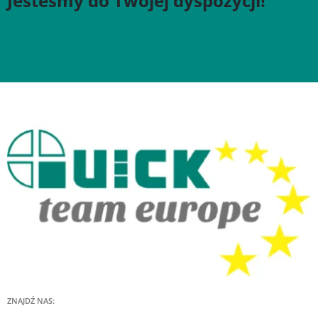
Jesteśmy do Twojej dyspozycji!
ZNAJDŹ NAS: