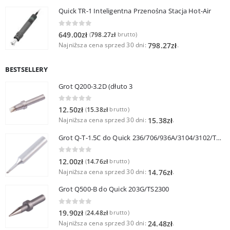
Quick TR-1 Inteligentna Przenośna Stacja Hot-Air
0
out of 5
649.00
zł
798.27
zł
(
brutto)
Najniższa cena sprzed 30 dni:
.
798.27
zł
BESTSELLERY
Grot Q200-3.2D (dłuto 3
0
out of 5
12.50
zł
15.38
zł
(
brutto)
Najniższa cena sprzed 30 dni:
.
15.38
zł
Grot Q-T-1.5C do Quick 236/706/936A/3104/3102/TS1100
0
out of 5
12.00
zł
14.76
zł
(
brutto)
Najniższa cena sprzed 30 dni:
.
14.76
zł
Grot Q500-B do Quick 203G/TS2300
0
out of 5
19.90
zł
24.48
zł
(
brutto)
Najniższa cena sprzed 30 dni:
.
24.48
zł