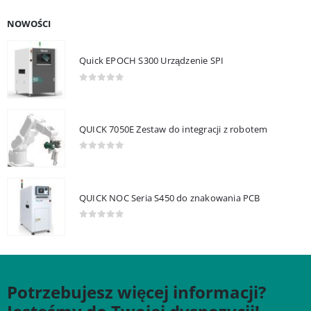
NOWOŚCI
Quick EPOCH S300 Urządzenie SPI
0
out of 5
QUICK 7050E Zestaw do integracji z robotem
0
out of 5
QUICK NOC Seria S450 do znakowania PCB
0
out of 5
Potrzebujesz więcej informacji?