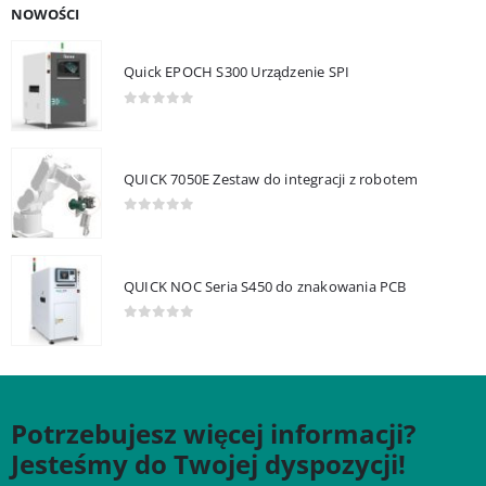
NOWOŚCI
Quick EPOCH S300 Urządzenie SPI
0
out of 5
QUICK 7050E Zestaw do integracji z robotem
0
out of 5
QUICK NOC Seria S450 do znakowania PCB
0
out of 5
Potrzebujesz więcej informacji?
Jesteśmy do Twojej dyspozycji!