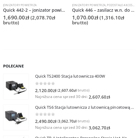
JONIZATORY POWIETRZA
JONIZATORY POWIETRZA
,
POZOSTAŁE AKCESORIA
Quick 442-2 – jonizator powietrza
Quick 446 – zasilacz w.n. do jonizatora Q445/D (2 kanałowy)
1,690.00
zł
1,070.00
zł
(
2,078.70
zł
(
1,316.10
zł
brutto)
brutto)
POLECANE
Quick TS2400 Stacja lutownicza 400W
0
out of 5
2,120.00
zł
2,607.60
zł
(
brutto)
Najniższa cena sprzed 30 dni:
.
2,607.60
zł
Quick TS6 Stacja lutownicza z lutownicą pincetową 60W
0
out of 5
2,490.00
zł
3,062.70
zł
(
brutto)
Najniższa cena sprzed 30 dni:
.
3,062.70
zł