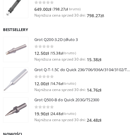
0
out of 5
649.00
zł
798.27
zł
(
brutto)
Najniższa cena sprzed 30 dni:
.
798.27
zł
BESTSELLERY
Grot Q200-3.2D (dłuto 3
0
out of 5
12.50
zł
15.38
zł
(
brutto)
Najniższa cena sprzed 30 dni:
.
15.38
zł
Grot Q-T-1.5C do Quick 236/706/936A/3104/3102/TS1100
0
out of 5
12.00
zł
14.76
zł
(
brutto)
Najniższa cena sprzed 30 dni:
.
14.76
zł
Grot Q500-B do Quick 203G/TS2300
0
out of 5
19.90
zł
24.48
zł
(
brutto)
Najniższa cena sprzed 30 dni:
.
24.48
zł
NOWOŚCI