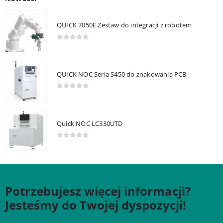
QUICK 7050E Zestaw do integracji z robotem
0
out of 5
QUICK NOC Seria S450 do znakowania PCB
0
out of 5
Quick NOC LC330UTD
0
out of 5
Potrzebujesz więcej informacji?
Jesteśmy do Twojej dyspozycji!