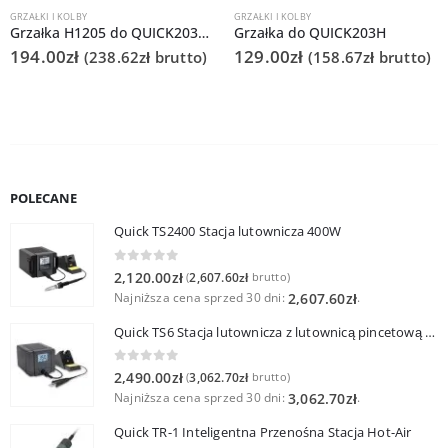
GRZAŁKI I KOLBY
GRZAŁKI I KOLBY
Grzałka H1205 do QUICK203G i TS2300 (do lutownicy QUICK 902A i TSS31B)
Grzałka do QUICK203H
194.00
zł
129.00
zł
(
238.62
zł
brutto)
(
158.67
zł
brutto)
POLECANE
Quick TS2400 Stacja lutownicza 400W
0
out of 5
2,120.00
zł
2,607.60
zł
(
brutto)
Najniższa cena sprzed 30 dni:
.
2,607.60
zł
Quick TS6 Stacja lutownicza z lutownicą pincetową 60W
0
out of 5
2,490.00
zł
3,062.70
zł
(
brutto)
Najniższa cena sprzed 30 dni:
.
3,062.70
zł
Quick TR-1 Inteligentna Przenośna Stacja Hot-Air