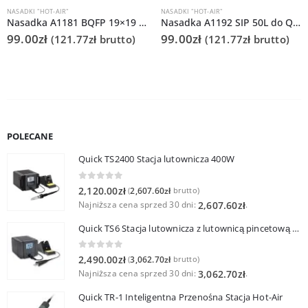
NASADKI "HOT-AIR"
NASADKI "HOT-AIR"
Nasadka A1181 BQFP 19×19 do Quick 861DS/855PG/706
Nasadka A1192 SIP 50L do Quick 861DS/855PG/706
99.00
zł
99.00
zł
(
121.77
zł
brutto)
(
121.77
zł
brutto)
POLECANE
Quick TS2400 Stacja lutownicza 400W
0
out of 5
2,120.00
zł
2,607.60
zł
(
brutto)
Najniższa cena sprzed 30 dni:
.
2,607.60
zł
Quick TS6 Stacja lutownicza z lutownicą pincetową 60W
0
out of 5
2,490.00
zł
3,062.70
zł
(
brutto)
Najniższa cena sprzed 30 dni:
.
3,062.70
zł
Quick TR-1 Inteligentna Przenośna Stacja Hot-Air