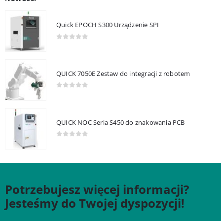
Quick EPOCH S300 Urządzenie SPI
0
out of 5
QUICK 7050E Zestaw do integracji z robotem
0
out of 5
QUICK NOC Seria S450 do znakowania PCB
0
out of 5
Potrzebujesz więcej informacji?
Jesteśmy do Twojej dyspozycji!