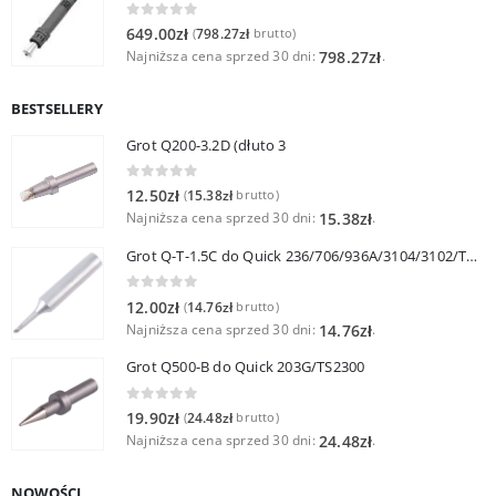
0
out of 5
649.00
zł
798.27
zł
(
brutto)
Najniższa cena sprzed 30 dni:
.
798.27
zł
BESTSELLERY
Grot Q200-3.2D (dłuto 3
0
out of 5
12.50
zł
15.38
zł
(
brutto)
Najniższa cena sprzed 30 dni:
.
15.38
zł
Grot Q-T-1.5C do Quick 236/706/936A/3104/3102/TS1100
0
out of 5
12.00
zł
14.76
zł
(
brutto)
Najniższa cena sprzed 30 dni:
.
14.76
zł
Grot Q500-B do Quick 203G/TS2300
0
out of 5
19.90
zł
24.48
zł
(
brutto)
Najniższa cena sprzed 30 dni:
.
24.48
zł
NOWOŚCI