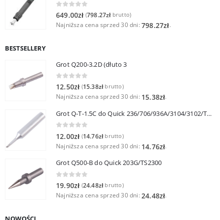
0
out of 5
649.00
zł
798.27
zł
(
brutto)
Najniższa cena sprzed 30 dni:
.
798.27
zł
BESTSELLERY
Grot Q200-3.2D (dłuto 3
0
out of 5
12.50
zł
15.38
zł
(
brutto)
Najniższa cena sprzed 30 dni:
.
15.38
zł
Grot Q-T-1.5C do Quick 236/706/936A/3104/3102/TS1100
0
out of 5
12.00
zł
14.76
zł
(
brutto)
Najniższa cena sprzed 30 dni:
.
14.76
zł
Grot Q500-B do Quick 203G/TS2300
0
out of 5
19.90
zł
24.48
zł
(
brutto)
Najniższa cena sprzed 30 dni:
.
24.48
zł
NOWOŚCI