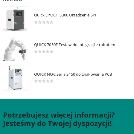
Quick EPOCH S300 Urządzenie SPI
0
out of 5
QUICK 7050E Zestaw do integracji z robotem
0
out of 5
QUICK NOC Seria S450 do znakowania PCB
0
out of 5
Potrzebujesz więcej informacji?
Jesteśmy do Twojej dyspozycji!