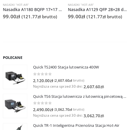
NASADKI "HOT-AIR"
NASADKI "HOT-AIR"
Nasadka A1180 BQFP 17×17 do Quick 861DS/855PG/706
Nasadka A1129 QFP 28×28 do Quick 861DS/855PG/706
99.00
zł
99.00
zł
(
121.77
zł
brutto)
(
121.77
zł
brutto)
POLECANE
Quick TS2400 Stacja lutownicza 400W
0
out of 5
2,120.00
zł
2,607.60
zł
(
brutto)
Najniższa cena sprzed 30 dni:
.
2,607.60
zł
Quick TS6 Stacja lutownicza z lutownicą pincetową 60W
0
out of 5
2,490.00
zł
3,062.70
zł
(
brutto)
Najniższa cena sprzed 30 dni:
.
3,062.70
zł
Quick TR-1 Inteligentna Przenośna Stacja Hot-Air