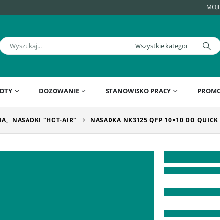
MOJ
OTY
DOZOWANIE
STANOWISKO PRACY
PROMO
IA
,
NASADKI "HOT-AIR"
NASADKA NK3125 QFP 10×10 DO QUICK 