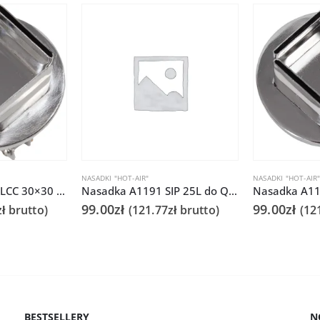
NASADKI "HOT-AIR"
NASADKI "HOT-AIR
Nasadka A1138 PLCC 30×30 do Quick 861DS/855PG/706
Nasadka A1191 SIP 25L do Quick 861DS/855PG/706
99.00
zł
99.00
zł
zł
brutto)
(
121.77
zł
brutto)
(
12
BESTSELLERY
N