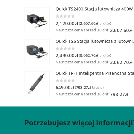
Quick TS2400 Stacja lutownicza 400W
0
out of 5
2,120.00
zł
2,607.60
zł
(
brutto)
Najniższa cena sprzed 30 dni:
.
2,607.60
zł
Quick TS6 Stacja 
0
out of 5
2,490.00
zł
3,062.70
zł
(
brutto)
Najniższa cena sprzed 30 dni:
.
3,062.70
zł
0
out of 5
649.00
zł
798.27
zł
(
brutto)
Najniższa cena sprzed 30 dni:
.
798.27
zł
Potrzebujesz więcej informacji