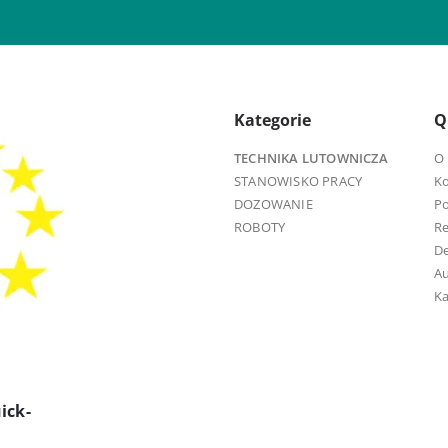
Kategorie
Q
TECHNIKA LUTOWNICZA
O 
STANOWISKO PRACY
K
DOZOWANIE
Po
ROBOTY
R
D
Au
Ka
ick-