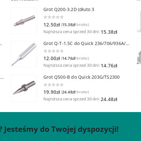
Grot Q200-3.2D (dłuto 3
0
out of 5
12.50
zł
15.38
zł
(
brutto)
Najniższa cena sprzed 30 dni:
.
15.38
zł
lutownicza z lutownicą pincetową 60W
Grot Q-T-1.5C do Quick 236/706/936A/3104/3102/TS1100
0
out of 5
12.00
zł
14.76
zł
(
brutto)
Najniższa cena sprzed 30 dni:
.
14.76
zł
Quick TR-1 Inteligentna Przenośna Stacja Hot-Air
Grot Q500-B do Quick 203G/TS2300
0
out of 5
19.90
zł
24.48
zł
(
brutto)
Najniższa cena sprzed 30 dni:
.
24.48
zł
? Jesteśmy do Twojej dyspozycji!