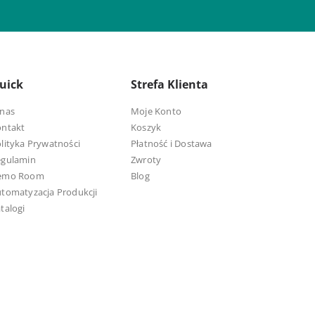
uick
Strefa Klienta
nas
Moje Konto
ontakt
Koszyk
lityka Prywatności
Płatność i Dostawa
egulamin
Zwroty
emo Room
Blog
tomatyzacja Produkcji
talogi