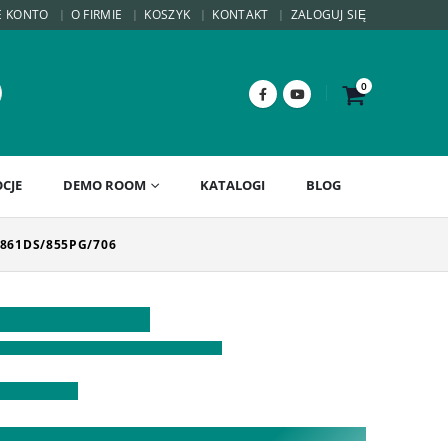
E KONTO
O FIRMIE
KOSZYK
KONTAKT
ZALOGUJ SIĘ
0
CJE
DEMO ROOM
KATALOGI
BLOG
861DS/855PG/706