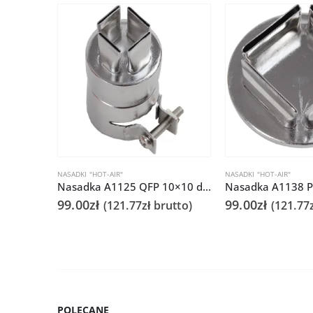
NASADKI "HOT-AIR"
NASADKI "HOT-AIR"
Nasadka A1125 QFP 10×10 do Quick 861DS/855PG/706
99.00
zł
99.00
zł
(
121.77
zł
brutto)
(
121.77
POLECANE