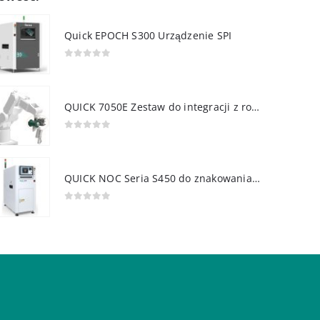
Quick EPOCH S300 Urządzenie SPI
0
out of 5
QUICK 7050E Zestaw do integracji z robotem
0
out of 5
QUICK NOC Seria S450 do znakowania PCB
0
out of 5