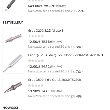
0
out of 5
649.00
zł
798.27
zł
(
brutto)
Najniższa cena sprzed 30 dni:
.
798.27
zł
BESTSELLERY
Grot Q200-3.2D (dłuto 3
0
out of 5
12.50
zł
15.38
zł
(
brutto)
Najniższa cena sprzed 30 dni:
.
15.38
zł
Grot Q-T-1.5C do Quick 236/706/936A/3104/3102/TS1100
0
out of 5
12.00
zł
14.76
zł
(
brutto)
Najniższa cena sprzed 30 dni:
.
14.76
zł
Grot Q500-B do Quick 203G/TS2300
0
out of 5
19.90
zł
24.48
zł
(
brutto)
Najniższa cena sprzed 30 dni:
.
24.48
zł
NOWOŚCI