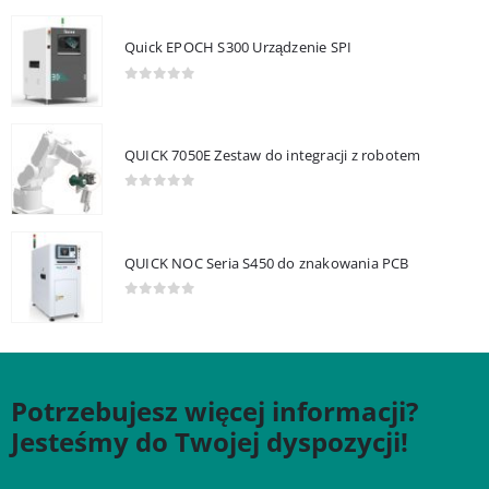
Quick EPOCH S300 Urządzenie SPI
0
out of 5
QUICK 7050E Zestaw do integracji z robotem
0
out of 5
QUICK NOC Seria S450 do znakowania PCB
0
out of 5
Potrzebujesz więcej informacji?
Jesteśmy do Twojej dyspozycji!