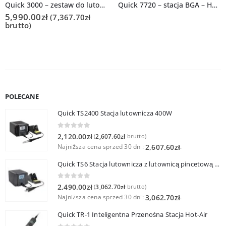
Quick 3000 – zestaw do lutowania rozpływowego
Quick 7720 – stacja BGA – Hot Air + IR ceramic preheater
5,990.00
zł
(
7,367.70
zł
brutto)
POLECANE
Quick TS2400 Stacja lutownicza 400W
0
out of 5
2,120.00
zł
2,607.60
zł
(
brutto)
Najniższa cena sprzed 30 dni:
.
2,607.60
zł
Quick TS6 Stacja lutownicza z lutownicą pincetową 60W
0
out of 5
2,490.00
zł
3,062.70
zł
(
brutto)
Najniższa cena sprzed 30 dni:
.
3,062.70
zł
Quick TR-1 Inteligentna Przenośna Stacja Hot-Air