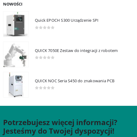
NOWOŚCI
Quick EPOCH S300 Urządzenie SPI
0
out of 5
QUICK 7050E Zestaw do integracji z robotem
0
out of 5
QUICK NOC Seria S450 do znakowania PCB
0
out of 5
Potrzebujesz więcej informacji?
Jesteśmy do Twojej dyspozycji!