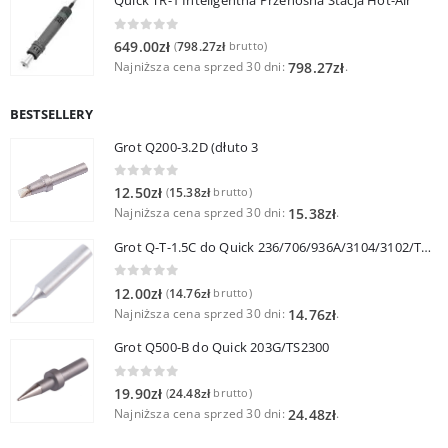
Quick TR-1 Inteligentna Przenośna Stacja Hot-Air
0
out of 5
649.00
zł
798.27
zł
(
brutto)
Najniższa cena sprzed 30 dni:
.
798.27
zł
BESTSELLERY
Grot Q200-3.2D (dłuto 3
0
out of 5
12.50
zł
15.38
zł
(
brutto)
Najniższa cena sprzed 30 dni:
.
15.38
zł
Grot Q-T-1.5C do Quick 236/706/936A/3104/3102/TS1100
0
out of 5
12.00
zł
14.76
zł
(
brutto)
Najniższa cena sprzed 30 dni:
.
14.76
zł
Grot Q500-B do Quick 203G/TS2300
0
out of 5
19.90
zł
24.48
zł
(
brutto)
Najniższa cena sprzed 30 dni:
.
24.48
zł