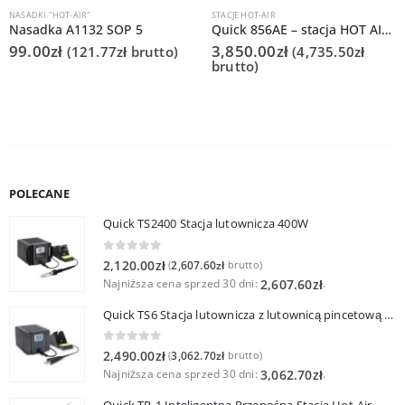
NASADKI "HOT-AIR"
STACJE HOT-AIR
Nasadka A1132 SOP 5
Quick 856AE – stacja HOT AIR 1200W 200l/min
99.00
zł
3,850.00
zł
(
121.77
zł
brutto)
(
4,735.50
zł
brutto)
POLECANE
Quick TS2400 Stacja lutownicza 400W
0
out of 5
2,120.00
zł
2,607.60
zł
(
brutto)
Najniższa cena sprzed 30 dni:
.
2,607.60
zł
Quick TS6 Stacja lutownicza z lutownicą pincetową 60W
0
out of 5
2,490.00
zł
3,062.70
zł
(
brutto)
Najniższa cena sprzed 30 dni:
.
3,062.70
zł