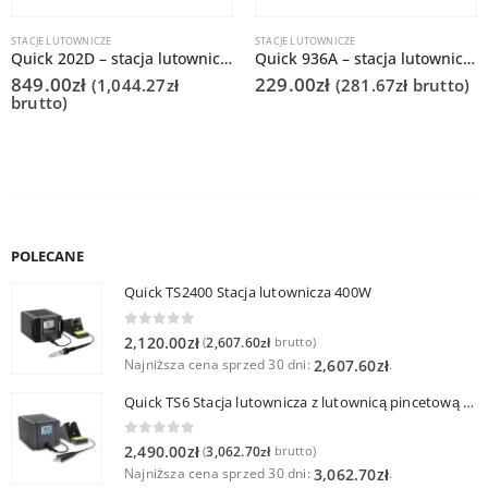
STACJE LUTOWNICZE
STACJE LUTOWNICZE
Quick 202D – stacja lutownicza cyfr. 90W 48V/400kHz
Quick 936A – stacja lutownicza analogowa 50W/24V
849.00
zł
229.00
zł
(
1,044.27
zł
(
281.67
zł
brutto)
brutto)
POLECANE
Quick TS2400 Stacja lutownicza 400W
0
out of 5
2,120.00
zł
2,607.60
zł
(
brutto)
Najniższa cena sprzed 30 dni:
.
2,607.60
zł
Quick TS6 Stacja lutownicza z lutownicą pincetową 60W
0
out of 5
2,490.00
zł
3,062.70
zł
(
brutto)
Najniższa cena sprzed 30 dni:
.
3,062.70
zł