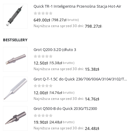
Quick TR-1 Inteligentna Przenośna Stacja Hot-Air
0
out of 5
649.00
zł
798.27
zł
(
brutto)
Najniższa cena sprzed 30 dni:
.
798.27
zł
BESTSELLERY
Grot Q200-3.2D (dłuto 3
0
out of 5
12.50
zł
15.38
zł
(
brutto)
Najniższa cena sprzed 30 dni:
.
15.38
zł
Grot Q-T-1.5C do Quick 236/706/936A/3104/3102/TS1100
0
out of 5
12.00
zł
14.76
zł
(
brutto)
Najniższa cena sprzed 30 dni:
.
14.76
zł
Grot Q500-B do Quick 203G/TS2300
0
out of 5
19.90
zł
24.48
zł
(
brutto)
Najniższa cena sprzed 30 dni:
.
24.48
zł