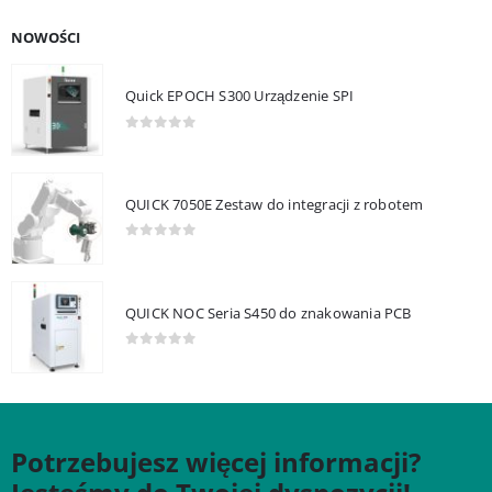
NOWOŚCI
Quick EPOCH S300 Urządzenie SPI
0
out of 5
QUICK 7050E Zestaw do integracji z robotem
0
out of 5
QUICK NOC Seria S450 do znakowania PCB
0
out of 5
Potrzebujesz więcej informacji?