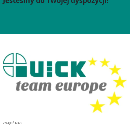
Jesteśmy do Twojej dyspozycji!
ZNAJDŹ NAS: