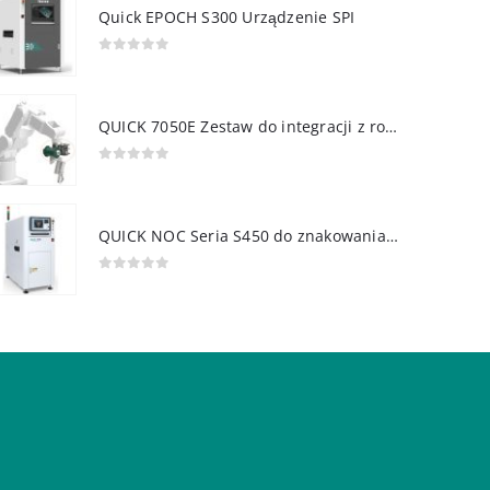
Quick EPOCH S300 Urządzenie SPI
0
out of 5
QUICK 7050E Zestaw do integracji z robotem
0
out of 5
QUICK NOC Seria S450 do znakowania PCB
0
out of 5