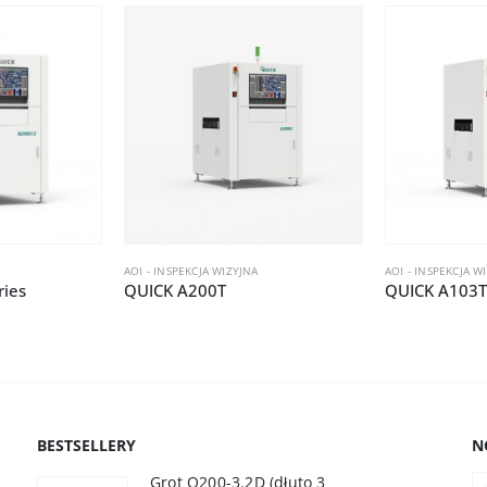
AOI - INSPEKCJA WIZYJNA
AOI - INSPEKCJA W
ries
QUICK A200T
QUICK A103
BESTSELLERY
N
Grot Q200-3.2D (dłuto 3