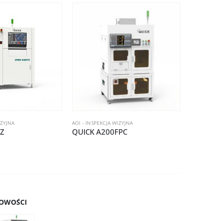
IZYJNA
AOI - INSPEKCJA WIZYJNA
AOI - INSPE
TZ
QUICK A200FPC
Quick A
OWOŚCI