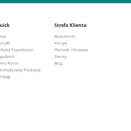
uick
Strefa Klienta
nas
Moje Konto
ontakt
Koszyk
lityka Prywatności
Płatność i Dostawa
egulamin
Zwroty
emo Room
Blog
tomatyzacja Produkcji
talogi