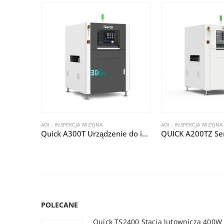
AOI - INSPEKCJA WIZYJNA
AOI - INSPEKCJA WIZYJNA
Quick A300T Urządzenie do inspekcji AOI 3D
QUICK A200TZ Se
POLECANE
Quick TS2400 Stacja lutownicza 400W