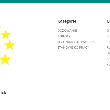
Kategorie
Q
DOZOWANIE
O 
ROBOTY
K
TECHNIKA LUTOWNICZA
Po
STANOWISKO PRACY
R
D
Au
Ka
ick-