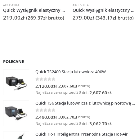
AKCESORIA
AKCESORIA
Quick Wysięgnik elastyczny KAP 50/1200mm do Q6101/6102 na króciec fi 50 mm
Quick Wysięgnik elastyczny okrągły KAV 50/800mm do Q6101/6102 na króciec fi 50 mm
219.00
zł
279.00
zł
(
269.37
zł
brutto)
(
343.17
zł
brutto)
POLECANE
Quick TS2400 Stacja lutownicza 400W
0
out of 5
2,120.00
zł
2,607.60
zł
(
brutto)
Najniższa cena sprzed 30 dni:
.
2,607.60
zł
Quick TS6 Stacja lutownicza z lutownicą pincetową 60W
0
out of 5
2,490.00
zł
3,062.70
zł
(
brutto)
Najniższa cena sprzed 30 dni:
.
3,062.70
zł
Quick TR-1 Inteligentna Przenośna Stacja Hot-Air