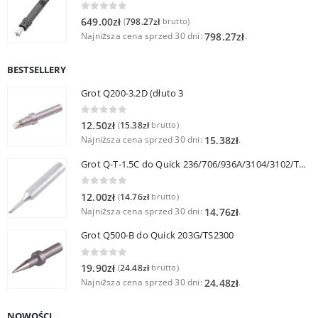
0
out of 5
649.00
zł
798.27
zł
(
brutto)
Najniższa cena sprzed 30 dni:
.
798.27
zł
BESTSELLERY
Grot Q200-3.2D (dłuto 3
0
out of 5
12.50
zł
15.38
zł
(
brutto)
Najniższa cena sprzed 30 dni:
.
15.38
zł
Grot Q-T-1.5C do Quick 236/706/936A/3104/3102/TS1100
0
out of 5
12.00
zł
14.76
zł
(
brutto)
Najniższa cena sprzed 30 dni:
.
14.76
zł
Grot Q500-B do Quick 203G/TS2300
0
out of 5
19.90
zł
24.48
zł
(
brutto)
Najniższa cena sprzed 30 dni:
.
24.48
zł
NOWOŚCI