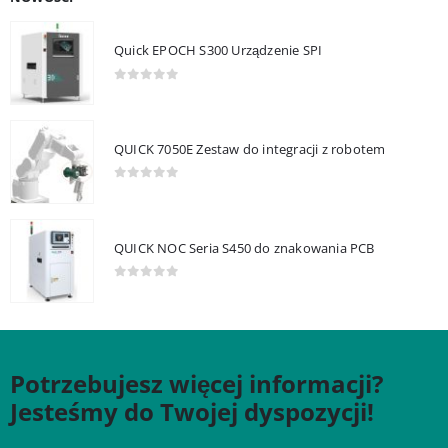
Quick EPOCH S300 Urządzenie SPI
0
out of 5
QUICK 7050E Zestaw do integracji z robotem
0
out of 5
QUICK NOC Seria S450 do znakowania PCB
0
out of 5
Potrzebujesz więcej informacji?
Jesteśmy do Twojej dyspozycji!