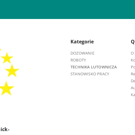
Kategorie
Q
DOZOWANIE
O 
ROBOTY
K
TECHNIKA LUTOWNICZA
Po
STANOWISKO PRACY
R
D
Au
Ka
ick-