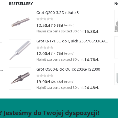
BESTSELLERY
N
Grot Q200-3.2D (dłuto 3
0
out of 5
12.50
zł
15.38
zł
(
brutto)
Najniższa cena sprzed 30 dni:
.
15.38
zł
lutownicza z lutownicą pincetową 60W
Grot Q-T-1.5C do Quick 236/706/936A/3104/3102/TS1100
0
out of 5
12.00
zł
14.76
zł
(
brutto)
Najniższa cena sprzed 30 dni:
.
14.76
zł
Quick TR-1 Inteligentna Przenośna Stacja Hot-Air
Grot Q500-B do Quick 203G/TS2300
0
out of 5
19.90
zł
24.48
zł
(
brutto)
Najniższa cena sprzed 30 dni:
.
24.48
zł
? Jesteśmy do Twojej dyspozycji!