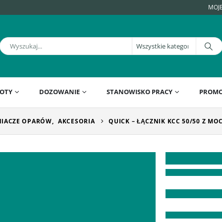
MOJ
OTY
DOZOWANIE
STANOWISKO PRACY
PROMO
IACZE OPARÓW
,
AKCESORIA
QUICK – ŁĄCZNIK KCC 50/50 Z M