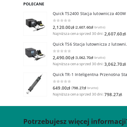
POLECANE
Quick TS2400 Stacja lutownicza 400W
0
out of 5
2,120.00
zł
2,607.60
zł
(
brutto)
Najniższa cena sprzed 30 dni:
.
2,607.60
zł
Quick TS6 Stacja 
0
out of 5
2,490.00
zł
3,062.70
zł
(
brutto)
Najniższa cena sprzed 30 dni:
.
3,062.70
zł
0
out of 5
649.00
zł
798.27
zł
(
brutto)
Najniższa cena sprzed 30 dni:
.
798.27
zł
Potrzebujesz więcej informacji