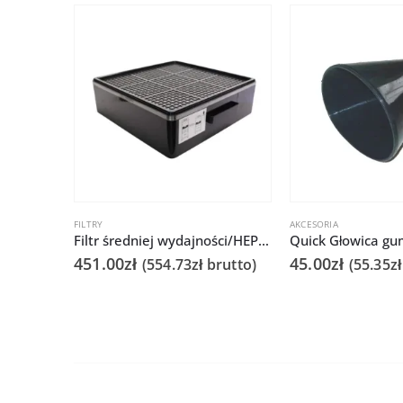
FILTRY
AKCESORIA
Filtr średniej wydajności/HEPA do Quick TF9-S
451.00
zł
45.00
zł
(
554.73
zł
brutto)
(
55.35
zł