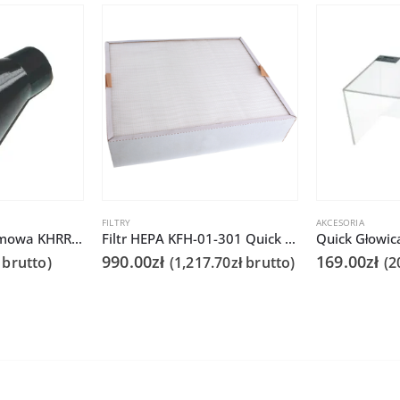
FILTRY
AKCESORIA
Quick Głowica gumowa KHRR 75/125mm do Q6101/6102
Filtr HEPA KFH-01-301 Quick 6301
990.00
zł
169.00
zł
brutto)
(
1,217.70
zł
brutto)
(
2