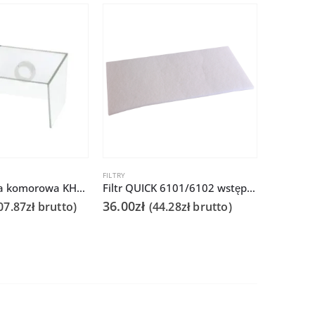
FILTRY
AKCESORIA
Quick Głowica komorowa KHY2 250x220x150mm do Q6101/6102
Filtr QUICK 6101/6102 wstępny
36.00
zł
78.00
zł
07.87
zł
brutto)
(
44.28
zł
brutto)