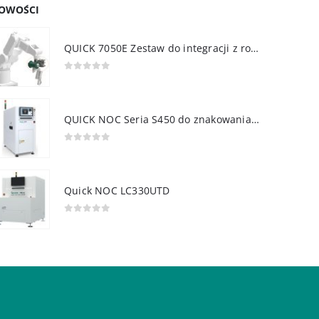
OWOŚCI
QUICK 7050E Zestaw do integracji z robotem
0
out of 5
QUICK NOC Seria S450 do znakowania PCB
0
out of 5
Quick NOC LC330UTD
0
out of 5