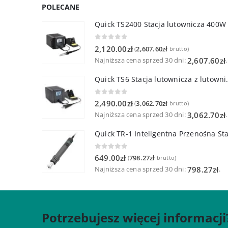
POLECANE
Quick TS2400 Stacja lutownicza 400W
0
out of 5
2,120.00
zł
2,607.60
zł
(
brutto)
Najniższa cena sprzed 30 dni:
.
2,607.60
zł
Quick TS6 Stacja 
0
out of 5
2,490.00
zł
3,062.70
zł
(
brutto)
Najniższa cena sprzed 30 dni:
.
3,062.70
zł
0
out of 5
649.00
zł
798.27
zł
(
brutto)
Najniższa cena sprzed 30 dni:
.
798.27
zł
Potrzebujesz więcej informacji