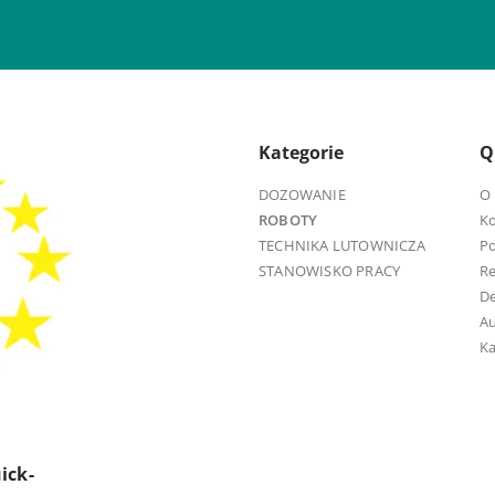
Kategorie
Q
DOZOWANIE
O 
ROBOTY
K
TECHNIKA LUTOWNICZA
Po
STANOWISKO PRACY
R
D
Au
Ka
ick-