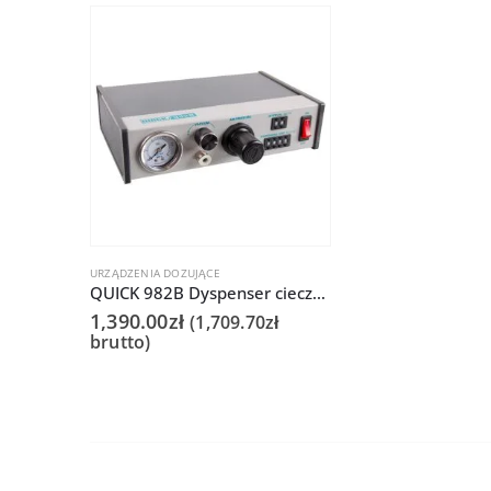
URZĄDZENIA DOZUJĄCE
QUICK 982B Dyspenser cieczy i past
1,390.00
zł
(
1,709.70
zł
brutto)