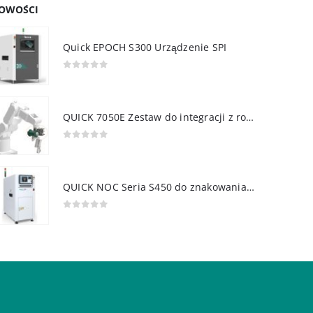
OWOŚCI
Quick EPOCH S300 Urządzenie SPI
0
out of 5
QUICK 7050E Zestaw do integracji z robotem
0
out of 5
QUICK NOC Seria S450 do znakowania PCB
0
out of 5