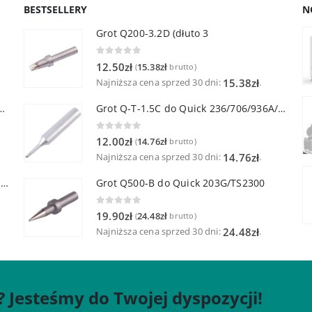
BESTSELLERY
N
Grot Q200-3.2D (dłuto 3
0
out of 5
12.50
zł
15.38
zł
(
brutto)
Najniższa cena sprzed 30 dni:
.
15.38
zł
lutownicza z lutownicą pincetową 60W
Grot Q-T-1.5C do Quick 236/706/936A/3104/3102/TS1100
0
out of 5
12.00
zł
14.76
zł
(
brutto)
Najniższa cena sprzed 30 dni:
.
14.76
zł
Quick TR-1 Inteligentna Przenośna Stacja Hot-Air
Grot Q500-B do Quick 203G/TS2300
0
out of 5
19.90
zł
24.48
zł
(
brutto)
Najniższa cena sprzed 30 dni:
.
24.48
zł
? Jesteśmy do Twojej dyspozycji!