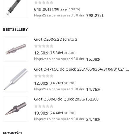
0
out of 5
649.00
zł
798.27
zł
(
brutto)
Najniższa cena sprzed 30 dni:
.
798.27
zł
BESTSELLERY
Grot Q200-3.2D (dłuto 3
0
out of 5
12.50
zł
15.38
zł
(
brutto)
Najniższa cena sprzed 30 dni:
.
15.38
zł
Grot Q-T-1.5C do Quick 236/706/936A/3104/3102/TS1100
0
out of 5
12.00
zł
14.76
zł
(
brutto)
Najniższa cena sprzed 30 dni:
.
14.76
zł
Grot Q500-B do Quick 203G/TS2300
0
out of 5
19.90
zł
24.48
zł
(
brutto)
Najniższa cena sprzed 30 dni:
.
24.48
zł
NOWOŚCI