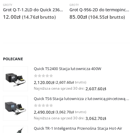
GROTY
GROTY
Grot Q-T-1.2LD do Quick 236/706/936A/3104/3102/TS1100
Grot Q-956-2D do termopincety QUICK986 do tweezer / TWZ120
12.00
zł
85.00
zł
(
14.76
zł
brutto)
(
104.55
zł
brutto)
POLECANE
Quick TS2400 Stacja lutownicza 400W
0
out of 5
2,120.00
zł
2,607.60
zł
(
brutto)
Najniższa cena sprzed 30 dni:
.
2,607.60
zł
Quick TS6 Stacja lutownicza z lutownicą pincetową 60W
0
out of 5
2,490.00
zł
3,062.70
zł
(
brutto)
Najniższa cena sprzed 30 dni:
.
3,062.70
zł
Quick TR-1 Inteligentna Przenośna Stacja Hot-Air