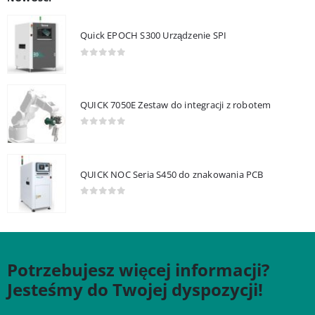
Quick EPOCH S300 Urządzenie SPI
0
out of 5
QUICK 7050E Zestaw do integracji z robotem
0
out of 5
QUICK NOC Seria S450 do znakowania PCB
0
out of 5
Potrzebujesz więcej informacji?
Jesteśmy do Twojej dyspozycji!