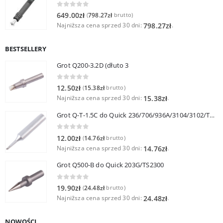
0
out of 5
649.00
zł
798.27
zł
(
brutto)
Najniższa cena sprzed 30 dni:
.
798.27
zł
BESTSELLERY
Grot Q200-3.2D (dłuto 3
0
out of 5
12.50
zł
15.38
zł
(
brutto)
Najniższa cena sprzed 30 dni:
.
15.38
zł
Grot Q-T-1.5C do Quick 236/706/936A/3104/3102/TS1100
0
out of 5
12.00
zł
14.76
zł
(
brutto)
Najniższa cena sprzed 30 dni:
.
14.76
zł
Grot Q500-B do Quick 203G/TS2300
0
out of 5
19.90
zł
24.48
zł
(
brutto)
Najniższa cena sprzed 30 dni:
.
24.48
zł
NOWOŚCI