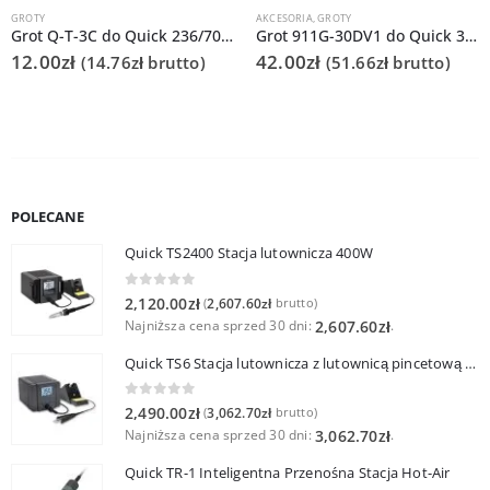
GROTY
AKCESORIA
,
GROTY
Grot Q-T-3C do Quick 236/706/936A/3104/3102/TS1100
Grot 911G-30DV1 do Quick 378C
12.00
zł
42.00
zł
(
14.76
zł
brutto)
(
51.66
zł
brutto)
POLECANE
Quick TS2400 Stacja lutownicza 400W
0
out of 5
2,120.00
zł
2,607.60
zł
(
brutto)
Najniższa cena sprzed 30 dni:
.
2,607.60
zł
Quick TS6 Stacja lutownicza z lutownicą pincetową 60W
0
out of 5
2,490.00
zł
3,062.70
zł
(
brutto)
Najniższa cena sprzed 30 dni:
.
3,062.70
zł
Quick TR-1 Inteligentna Przenośna Stacja Hot-Air