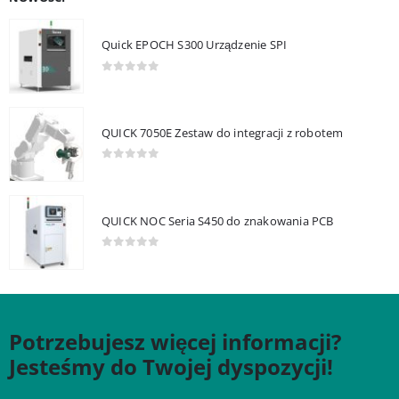
Quick EPOCH S300 Urządzenie SPI
0
out of 5
QUICK 7050E Zestaw do integracji z robotem
0
out of 5
QUICK NOC Seria S450 do znakowania PCB
0
out of 5
Potrzebujesz więcej informacji?
Jesteśmy do Twojej dyspozycji!