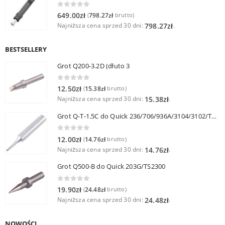
0
out of 5
649.00
zł
798.27
zł
(
brutto)
Najniższa cena sprzed 30 dni:
.
798.27
zł
BESTSELLERY
Grot Q200-3.2D (dłuto 3
0
out of 5
12.50
zł
15.38
zł
(
brutto)
Najniższa cena sprzed 30 dni:
.
15.38
zł
Grot Q-T-1.5C do Quick 236/706/936A/3104/3102/TS1100
0
out of 5
12.00
zł
14.76
zł
(
brutto)
Najniższa cena sprzed 30 dni:
.
14.76
zł
Grot Q500-B do Quick 203G/TS2300
0
out of 5
19.90
zł
24.48
zł
(
brutto)
Najniższa cena sprzed 30 dni:
.
24.48
zł
NOWOŚCI