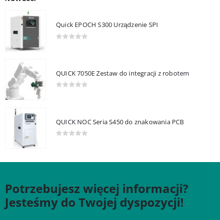
Quick EPOCH S300 Urządzenie SPI
0
out of 5
QUICK 7050E Zestaw do integracji z robotem
0
out of 5
QUICK NOC Seria S450 do znakowania PCB
0
out of 5
Potrzebujesz więcej informacji?
Jesteśmy do Twojej dyspozycji!