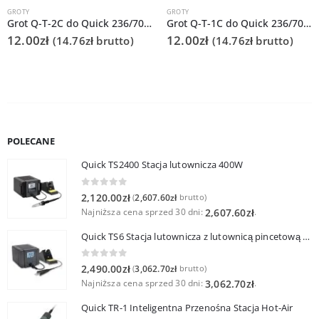
GROTY
GROTY
Grot Q-T-2C do Quick 236/706/936A/3104/3102/TS1100
Grot Q-T-1C do Quick 236/706/936A/3104/3102/TS1100
12.00
zł
12.00
zł
(
14.76
zł
brutto)
(
14.76
zł
brutto)
POLECANE
Quick TS2400 Stacja lutownicza 400W
0
out of 5
2,120.00
zł
2,607.60
zł
(
brutto)
Najniższa cena sprzed 30 dni:
.
2,607.60
zł
Quick TS6 Stacja lutownicza z lutownicą pincetową 60W
0
out of 5
2,490.00
zł
3,062.70
zł
(
brutto)
Najniższa cena sprzed 30 dni:
.
3,062.70
zł
Quick TR-1 Inteligentna Przenośna Stacja Hot-Air