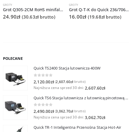
GROTY
GROTY
Grot Q305-2CM RoHS minifala do Quick 303D
Grot Q-T-K do Quick 236/706/936A/3104/3102/TS1100
24.90
zł
16.00
zł
(
30.63
zł
brutto)
(
19.68
zł
brutto)
POLECANE
Quick TS2400 Stacja lutownicza 400W
0
out of 5
2,120.00
zł
2,607.60
zł
(
brutto)
Najniższa cena sprzed 30 dni:
.
2,607.60
zł
Quick TS6 Stacja lutownicza z lutownicą pincetową 60W
0
out of 5
2,490.00
zł
3,062.70
zł
(
brutto)
Najniższa cena sprzed 30 dni:
.
3,062.70
zł
Quick TR-1 Inteligentna Przenośna Stacja Hot-Air