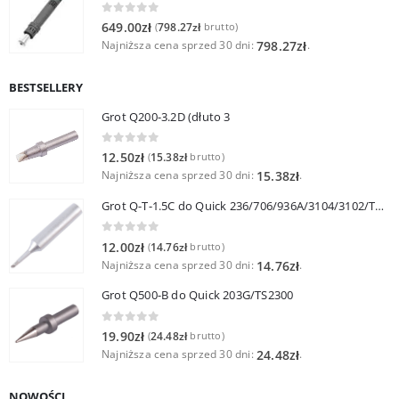
0
out of 5
649.00
zł
798.27
zł
(
brutto)
Najniższa cena sprzed 30 dni:
.
798.27
zł
BESTSELLERY
Grot Q200-3.2D (dłuto 3
0
out of 5
12.50
zł
15.38
zł
(
brutto)
Najniższa cena sprzed 30 dni:
.
15.38
zł
Grot Q-T-1.5C do Quick 236/706/936A/3104/3102/TS1100
0
out of 5
12.00
zł
14.76
zł
(
brutto)
Najniższa cena sprzed 30 dni:
.
14.76
zł
Grot Q500-B do Quick 203G/TS2300
0
out of 5
19.90
zł
24.48
zł
(
brutto)
Najniższa cena sprzed 30 dni:
.
24.48
zł
NOWOŚCI