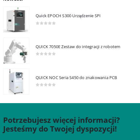
Quick EPOCH S300 Urządzenie SPI
0
out of 5
QUICK 7050E Zestaw do integracji z robotem
0
out of 5
QUICK NOC Seria S450 do znakowania PCB
0
out of 5
Potrzebujesz więcej informacji?
Jesteśmy do Twojej dyspozycji!