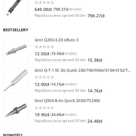
0
out of 5
649.00
zł
798.27
zł
(
brutto)
Najniższa cena sprzed 30 dni:
.
798.27
zł
BESTSELLERY
Grot Q200-3.2D (dłuto 3
0
out of 5
12.50
zł
15.38
zł
(
brutto)
Najniższa cena sprzed 30 dni:
.
15.38
zł
Grot Q-T-1.5C do Quick 236/706/936A/3104/3102/TS1100
0
out of 5
12.00
zł
14.76
zł
(
brutto)
Najniższa cena sprzed 30 dni:
.
14.76
zł
Grot Q500-B do Quick 203G/TS2300
0
out of 5
19.90
zł
24.48
zł
(
brutto)
Najniższa cena sprzed 30 dni:
.
24.48
zł
NOWOŚCI