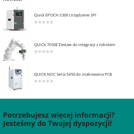
Quick EPOCH S300 Urządzenie SPI
0
out of 5
QUICK 7050E Zestaw do integracji z robotem
0
out of 5
QUICK NOC Seria S450 do znakowania PCB
0
out of 5
Potrzebujesz więcej informacji?
Jesteśmy do Twojej dyspozycji!