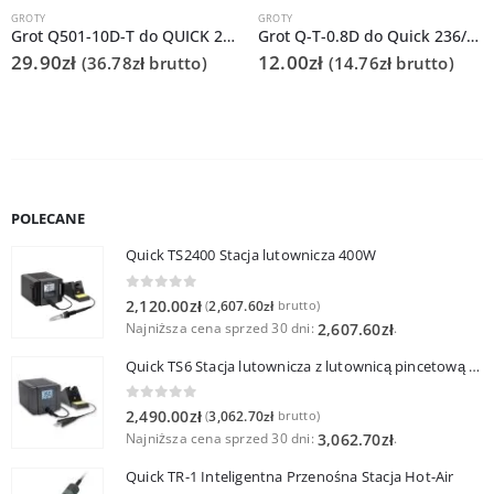
GROTY
GROTY
Grot Q501-10D-T do QUICK 206D
Grot Q-T-0.8D do Quick 236/706/936A/3104/3102/TS1100
29.90
zł
12.00
zł
(
36.78
zł
brutto)
(
14.76
zł
brutto)
POLECANE
Quick TS2400 Stacja lutownicza 400W
0
out of 5
2,120.00
zł
2,607.60
zł
(
brutto)
Najniższa cena sprzed 30 dni:
.
2,607.60
zł
Quick TS6 Stacja lutownicza z lutownicą pincetową 60W
0
out of 5
2,490.00
zł
3,062.70
zł
(
brutto)
Najniższa cena sprzed 30 dni:
.
3,062.70
zł
Quick TR-1 Inteligentna Przenośna Stacja Hot-Air