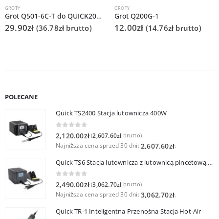
GROTY
GROTY
Grot Q501-6C-T do QUICK206D
Grot Q200G-1
29.90
zł
12.00
zł
(
36.78
zł
brutto)
(
14.76
zł
brutto)
POLECANE
Quick TS2400 Stacja lutownicza 400W
0
out of 5
2,120.00
zł
2,607.60
zł
(
brutto)
Najniższa cena sprzed 30 dni:
.
2,607.60
zł
Quick TS6 Stacja lutownicza z lutownicą pincetową 60W
0
out of 5
2,490.00
zł
3,062.70
zł
(
brutto)
Najniższa cena sprzed 30 dni:
.
3,062.70
zł
Quick TR-1 Inteligentna Przenośna Stacja Hot-Air