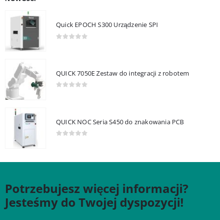
Quick EPOCH S300 Urządzenie SPI
0
out of 5
QUICK 7050E Zestaw do integracji z robotem
0
out of 5
QUICK NOC Seria S450 do znakowania PCB
0
out of 5
Potrzebujesz więcej informacji?
Jesteśmy do Twojej dyspozycji!