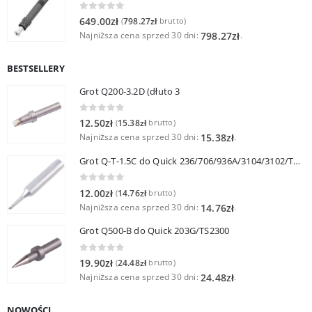
0
out of 5
649.00
zł
798.27
zł
(
brutto)
Najniższa cena sprzed 30 dni:
.
798.27
zł
BESTSELLERY
Grot Q200-3.2D (dłuto 3
0
out of 5
12.50
zł
15.38
zł
(
brutto)
Najniższa cena sprzed 30 dni:
.
15.38
zł
Grot Q-T-1.5C do Quick 236/706/936A/3104/3102/TS1100
0
out of 5
12.00
zł
14.76
zł
(
brutto)
Najniższa cena sprzed 30 dni:
.
14.76
zł
Grot Q500-B do Quick 203G/TS2300
0
out of 5
19.90
zł
24.48
zł
(
brutto)
Najniższa cena sprzed 30 dni:
.
24.48
zł
NOWOŚCI