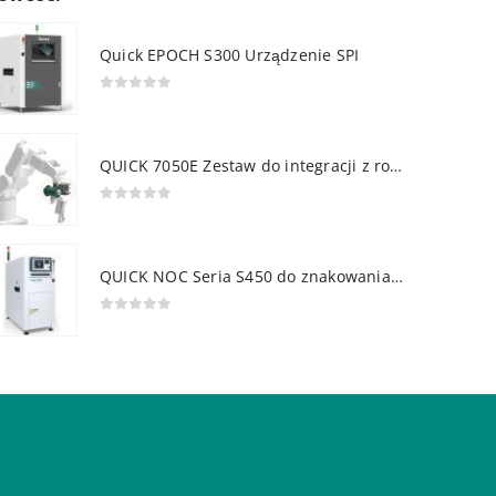
Quick EPOCH S300 Urządzenie SPI
0
out of 5
QUICK 7050E Zestaw do integracji z robotem
0
out of 5
QUICK NOC Seria S450 do znakowania PCB
0
out of 5