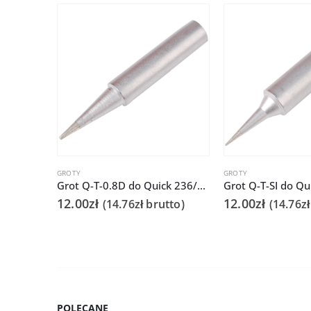
GROTY
GROTY
Grot Q-T-0.8D do Quick 236/706/936A/3104/3102/TS1100
12.00
zł
12.00
zł
(
14.76
zł
brutto)
(
14.76
zł
POLECANE