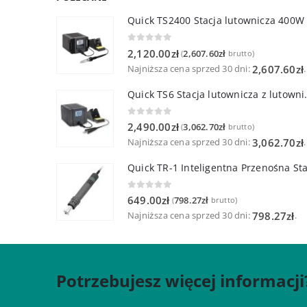
Quick TS2400 Stacja lutownicza 400W
0
out of 5
2,120.00
zł
2,607.60
zł
(
brutto)
Najniższa cena sprzed 30 dni:
.
2,607.60
zł
Quick TS6 Stacja 
0
out of 5
2,490.00
zł
3,062.70
zł
(
brutto)
Najniższa cena sprzed 30 dni:
.
3,062.70
zł
0
out of 5
649.00
zł
798.27
zł
(
brutto)
Najniższa cena sprzed 30 dni:
.
798.27
zł
Potrzebujesz więcej informacji