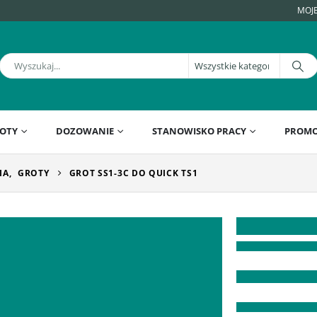
MOJ
OTY
DOZOWANIE
STANOWISKO PRACY
PROMO
IA
,
GROTY
GROT SS1-3C DO QUICK TS1