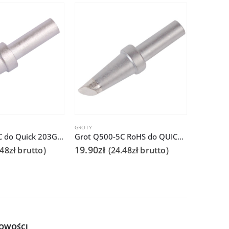
GROTY
GROTY
Grot Q500-6C do Quick 203G/TS2300
Grot Q500-5C RoHS do QUICK203G/TS2300
19.90
zł
12.00
zł
.48
zł
brutto)
(
24.48
zł
brutto)
OWOŚCI