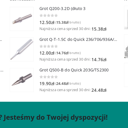
Grot Q200-3.2D (dłuto 3
0
out of 5
12.50
zł
15.38
zł
(
brutto)
Najniższa cena sprzed 30 dni:
.
15.38
zł
lutownicza z lutownicą pincetową 60W
Grot Q-T-1.5C do Quick 236/706/936A/3104/3102/TS1100
0
out of 5
12.00
zł
14.76
zł
(
brutto)
Najniższa cena sprzed 30 dni:
.
14.76
zł
Quick TR-1 Inteligentna Przenośna Stacja Hot-Air
Grot Q500-B do Quick 203G/TS2300
0
out of 5
19.90
zł
24.48
zł
(
brutto)
Najniższa cena sprzed 30 dni:
.
24.48
zł
? Jesteśmy do Twojej dyspozycji!