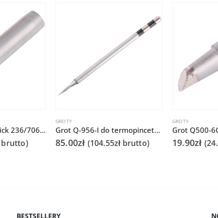
GROTY
GROTY
Grot Q-T-SI do Quick 236/706/936A/3104/3102/TS1100
Grot Q-956-I do termopincety Quick 986 do tweezera / TWZ120
85.00
zł
19.90
zł
brutto)
(
104.55
zł
brutto)
(
24
BESTSELLERY
N