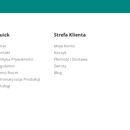
uick
Strefa Klienta
nas
Moje Konto
ontakt
Koszyk
lityka Prywatności
Płatność i Dostawa
egulamin
Zwroty
emo Room
Blog
tomatyzacja Produkcji
talogi