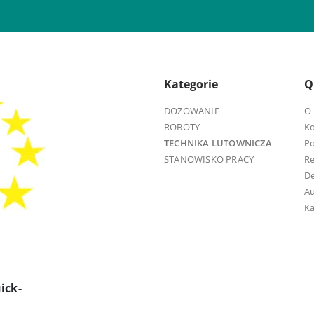
Kategorie
Q
DOZOWANIE
O 
ROBOTY
K
TECHNIKA LUTOWNICZA
Po
STANOWISKO PRACY
R
D
Au
Ka
ick-