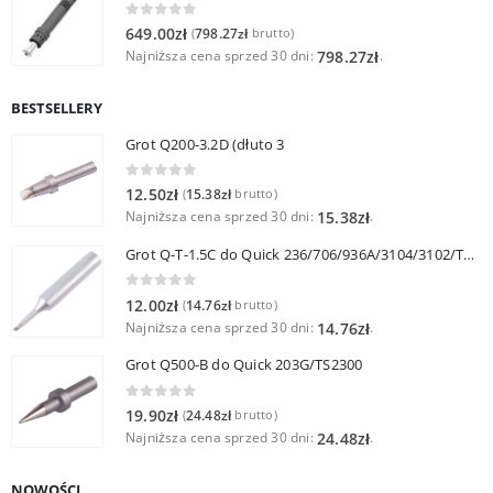
0
out of 5
649.00
zł
798.27
zł
(
brutto)
Najniższa cena sprzed 30 dni:
.
798.27
zł
BESTSELLERY
Grot Q200-3.2D (dłuto 3
0
out of 5
12.50
zł
15.38
zł
(
brutto)
Najniższa cena sprzed 30 dni:
.
15.38
zł
Grot Q-T-1.5C do Quick 236/706/936A/3104/3102/TS1100
0
out of 5
12.00
zł
14.76
zł
(
brutto)
Najniższa cena sprzed 30 dni:
.
14.76
zł
Grot Q500-B do Quick 203G/TS2300
0
out of 5
19.90
zł
24.48
zł
(
brutto)
Najniższa cena sprzed 30 dni:
.
24.48
zł
NOWOŚCI