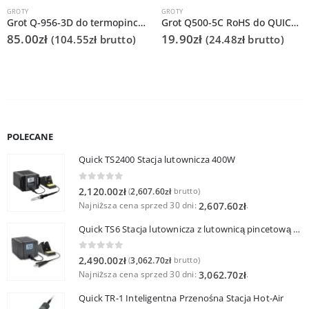
GROTY
GROTY
Grot Q-956-3D do termopincety Quick 986 do tweezera / TWZ120
Grot Q500-5C RoHS do QUICK203G/TS2300
85.00
zł
19.90
zł
(
104.55
zł
brutto)
(
24.48
zł
brutto)
POLECANE
Quick TS2400 Stacja lutownicza 400W
0
out of 5
2,120.00
zł
2,607.60
zł
(
brutto)
Najniższa cena sprzed 30 dni:
.
2,607.60
zł
Quick TS6 Stacja lutownicza z lutownicą pincetową 60W
0
out of 5
2,490.00
zł
3,062.70
zł
(
brutto)
Najniższa cena sprzed 30 dni:
.
3,062.70
zł
Quick TR-1 Inteligentna Przenośna Stacja Hot-Air