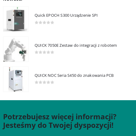
Quick EPOCH S300 Urządzenie SPI
0
out of 5
QUICK 7050E Zestaw do integracji z robotem
0
out of 5
QUICK NOC Seria S450 do znakowania PCB
0
out of 5
Potrzebujesz więcej informacji?
Jesteśmy do Twojej dyspozycji!