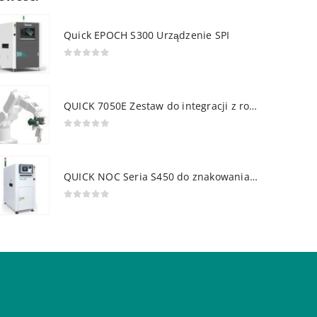
Quick EPOCH S300 Urządzenie SPI
0
out of 5
QUICK 7050E Zestaw do integracji z robotem
0
out of 5
QUICK NOC Seria S450 do znakowania PCB
0
out of 5