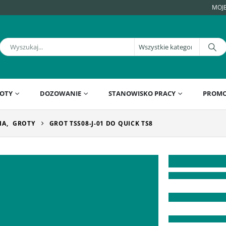
MOJ
OTY
DOZOWANIE
STANOWISKO PRACY
PROMO
IA
,
GROTY
GROT TSS08-J-01 DO QUICK TS8