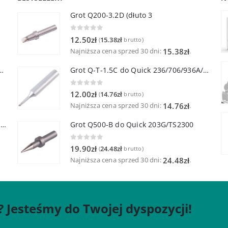
Grot Q200-3.2D (dłuto 3
0
out of 5
12.50
zł
15.38
zł
(
brutto)
Najniższa cena sprzed 30 dni:
.
15.38
zł
lutownicza z lutownicą pincetową 60W
Grot Q-T-1.5C do Quick 236/706/936A/3104/3102/TS1100
0
out of 5
12.00
zł
14.76
zł
(
brutto)
Najniższa cena sprzed 30 dni:
.
14.76
zł
Quick TR-1 Inteligentna Przenośna Stacja Hot-Air
Grot Q500-B do Quick 203G/TS2300
0
out of 5
19.90
zł
24.48
zł
(
brutto)
Najniższa cena sprzed 30 dni:
.
24.48
zł
? Jesteśmy do Twojej dyspozycji!