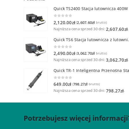
Quick TS2400 Stacja lutownicza 400W
0
out of 5
2,120.00
zł
2,607.60
zł
(
brutto)
Najniższa cena sprzed 30 dni:
.
2,607.60
zł
Quick TS6 Stacja 
0
out of 5
2,490.00
zł
3,062.70
zł
(
brutto)
Najniższa cena sprzed 30 dni:
.
3,062.70
zł
0
out of 5
649.00
zł
798.27
zł
(
brutto)
Najniższa cena sprzed 30 dni:
.
798.27
zł
Potrzebujesz więcej informacji