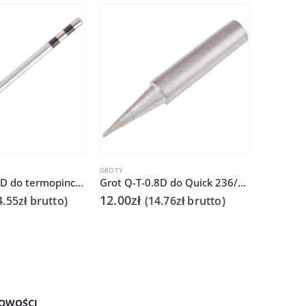
GROTY
GROTY
Grot Q-956-3D do termopincety Quick 986 do tweezera / TWZ120
Grot Q-T-0.8D do Quick 236/706/936A/3104/3102/TS1100
12.00
zł
85.00
zł
4.55
zł
brutto)
(
14.76
zł
brutto)
OWOŚCI