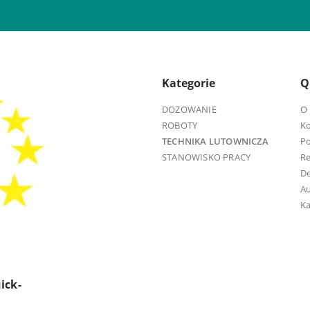
Kategorie
Q
DOZOWANIE
O 
ROBOTY
K
TECHNIKA LUTOWNICZA
Po
STANOWISKO PRACY
R
D
Au
Ka
ick-