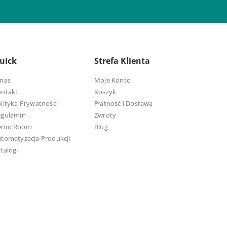
uick
Strefa Klienta
nas
Moje Konto
ontakt
Koszyk
lityka Prywatności
Płatność i Dostawa
egulamin
Zwroty
emo Room
Blog
tomatyzacja Produkcji
talogi