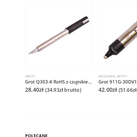
GROTY
AKCESORIA
,
GROTY
Grot Q303-K RoHS z czujnikiem do Quick 202D
28.40
zł
42.00
zł
(
34.93
zł
brutto)
(
51.66
zł
POLECANE