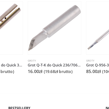
GROTY
GROTY
Grot 911G-30DV1 do Quick 378C
Grot Q-T-K do Quick 236/706/936A/3104/3102/TS1100
16.00
zł
85.00
zł
brutto)
(
19.68
zł
brutto)
(
10
BESTSELLERY
N