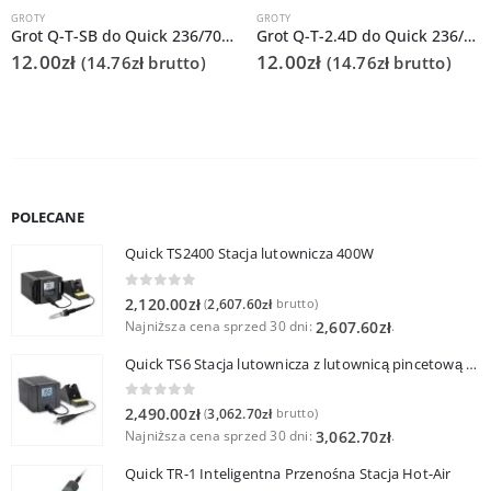
GROTY
GROTY
Grot Q-T-SB do Quick 236/706/936A/3104/3102/TS1100
Grot Q-T-2.4D do Quick 236/706/936A/3104/3102/TS1100
12.00
zł
12.00
zł
(
14.76
zł
brutto)
(
14.76
zł
brutto)
POLECANE
Quick TS2400 Stacja lutownicza 400W
0
out of 5
2,120.00
zł
2,607.60
zł
(
brutto)
Najniższa cena sprzed 30 dni:
.
2,607.60
zł
Quick TS6 Stacja lutownicza z lutownicą pincetową 60W
0
out of 5
2,490.00
zł
3,062.70
zł
(
brutto)
Najniższa cena sprzed 30 dni:
.
3,062.70
zł
Quick TR-1 Inteligentna Przenośna Stacja Hot-Air