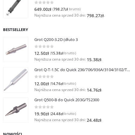
0
out of 5
649.00
zł
798.27
zł
(
brutto)
Najniższa cena sprzed 30 dni:
.
798.27
zł
BESTSELLERY
Grot Q200-3.2D (dłuto 3
0
out of 5
12.50
zł
15.38
zł
(
brutto)
Najniższa cena sprzed 30 dni:
.
15.38
zł
Grot Q-T-1.5C do Quick 236/706/936A/3104/3102/TS1100
0
out of 5
12.00
zł
14.76
zł
(
brutto)
Najniższa cena sprzed 30 dni:
.
14.76
zł
Grot Q500-B do Quick 203G/TS2300
0
out of 5
19.90
zł
24.48
zł
(
brutto)
Najniższa cena sprzed 30 dni:
.
24.48
zł
NOWOŚCI