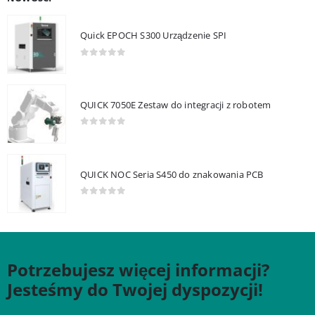
Quick EPOCH S300 Urządzenie SPI
0
out of 5
QUICK 7050E Zestaw do integracji z robotem
0
out of 5
QUICK NOC Seria S450 do znakowania PCB
0
out of 5
Potrzebujesz więcej informacji?
Jesteśmy do Twojej dyspozycji!