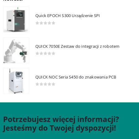
Quick EPOCH S300 Urządzenie SPI
0
out of 5
QUICK 7050E Zestaw do integracji z robotem
0
out of 5
QUICK NOC Seria S450 do znakowania PCB
0
out of 5
Potrzebujesz więcej informacji?
Jesteśmy do Twojej dyspozycji!