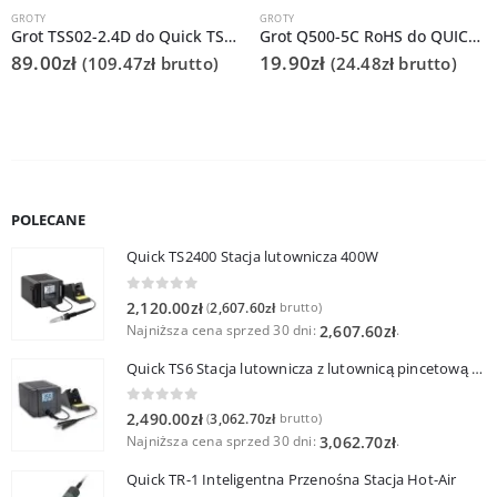
GROTY
GROTY
Grot TSS02-2.4D do Quick TS1200
Grot Q500-5C RoHS do QUICK203G/TS2300
89.00
zł
19.90
zł
(
109.47
zł
brutto)
(
24.48
zł
brutto)
POLECANE
Quick TS2400 Stacja lutownicza 400W
0
out of 5
2,120.00
zł
2,607.60
zł
(
brutto)
Najniższa cena sprzed 30 dni:
.
2,607.60
zł
Quick TS6 Stacja lutownicza z lutownicą pincetową 60W
0
out of 5
2,490.00
zł
3,062.70
zł
(
brutto)
Najniższa cena sprzed 30 dni:
.
3,062.70
zł
Quick TR-1 Inteligentna Przenośna Stacja Hot-Air