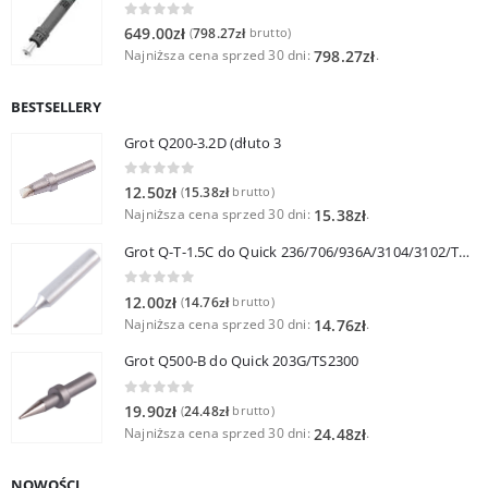
0
out of 5
649.00
zł
798.27
zł
(
brutto)
Najniższa cena sprzed 30 dni:
.
798.27
zł
BESTSELLERY
Grot Q200-3.2D (dłuto 3
0
out of 5
12.50
zł
15.38
zł
(
brutto)
Najniższa cena sprzed 30 dni:
.
15.38
zł
Grot Q-T-1.5C do Quick 236/706/936A/3104/3102/TS1100
0
out of 5
12.00
zł
14.76
zł
(
brutto)
Najniższa cena sprzed 30 dni:
.
14.76
zł
Grot Q500-B do Quick 203G/TS2300
0
out of 5
19.90
zł
24.48
zł
(
brutto)
Najniższa cena sprzed 30 dni:
.
24.48
zł
NOWOŚCI