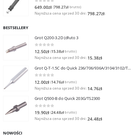
0
out of 5
649.00
zł
798.27
zł
(
brutto)
Najniższa cena sprzed 30 dni:
.
798.27
zł
BESTSELLERY
Grot Q200-3.2D (dłuto 3
0
out of 5
12.50
zł
15.38
zł
(
brutto)
Najniższa cena sprzed 30 dni:
.
15.38
zł
Grot Q-T-1.5C do Quick 236/706/936A/3104/3102/TS1100
0
out of 5
12.00
zł
14.76
zł
(
brutto)
Najniższa cena sprzed 30 dni:
.
14.76
zł
Grot Q500-B do Quick 203G/TS2300
0
out of 5
19.90
zł
24.48
zł
(
brutto)
Najniższa cena sprzed 30 dni:
.
24.48
zł
NOWOŚCI