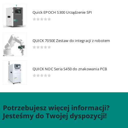
Quick EPOCH S300 Urządzenie SPI
0
out of 5
QUICK 7050E Zestaw do integracji z robotem
0
out of 5
QUICK NOC Seria S450 do znakowania PCB
0
out of 5
Potrzebujesz więcej informacji?
Jesteśmy do Twojej dyspozycji!