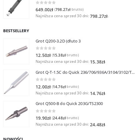
0
out of 5
649.00
zł
798.27
zł
(
brutto)
Najniższa cena sprzed 30 dni:
.
798.27
zł
BESTSELLERY
Grot Q200-3.2D (dłuto 3
0
out of 5
12.50
zł
15.38
zł
(
brutto)
Najniższa cena sprzed 30 dni:
.
15.38
zł
Grot Q-T-1.5C do Quick 236/706/936A/3104/3102/TS1100
0
out of 5
12.00
zł
14.76
zł
(
brutto)
Najniższa cena sprzed 30 dni:
.
14.76
zł
Grot Q500-B do Quick 203G/TS2300
0
out of 5
19.90
zł
24.48
zł
(
brutto)
Najniższa cena sprzed 30 dni:
.
24.48
zł
NOWOŚCI