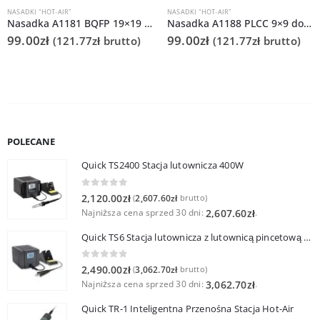
NASADKI "HOT-AIR"
NASADKI "HOT-AIR"
Nasadka A1181 BQFP 19×19 do Quick 861DS/855PG/706
Nasadka A1188 PLCC 9×9 do Quick 861DS/855PG/706
99.00
zł
99.00
zł
(
121.77
zł
brutto)
(
121.77
zł
brutto)
POLECANE
Quick TS2400 Stacja lutownicza 400W
0
out of 5
2,120.00
zł
2,607.60
zł
(
brutto)
Najniższa cena sprzed 30 dni:
.
2,607.60
zł
Quick TS6 Stacja lutownicza z lutownicą pincetową 60W
0
out of 5
2,490.00
zł
3,062.70
zł
(
brutto)
Najniższa cena sprzed 30 dni:
.
3,062.70
zł
Quick TR-1 Inteligentna Przenośna Stacja Hot-Air