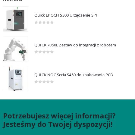
Quick EPOCH S300 Urządzenie SPI
0
out of 5
QUICK 7050E Zestaw do integracji z robotem
0
out of 5
QUICK NOC Seria S450 do znakowania PCB
0
out of 5
Potrzebujesz więcej informacji?
Jesteśmy do Twojej dyspozycji!