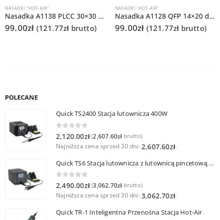
NASADKI "HOT-AIR"
NASADKI "HOT-AIR"
Nasadka A1138 PLCC 30×30 do Quick 861DS/855PG/706
Nasadka A1128 QFP 14×20 do Quick 861DS/855PG/706
99.00
zł
99.00
zł
(
121.77
zł
brutto)
(
121.77
zł
brutto)
POLECANE
Quick TS2400 Stacja lutownicza 400W
0
out of 5
2,120.00
zł
2,607.60
zł
(
brutto)
Najniższa cena sprzed 30 dni:
.
2,607.60
zł
Quick TS6 Stacja lutownicza z lutownicą pincetową 60W
0
out of 5
2,490.00
zł
3,062.70
zł
(
brutto)
Najniższa cena sprzed 30 dni:
.
3,062.70
zł
Quick TR-1 Inteligentna Przenośna Stacja Hot-Air