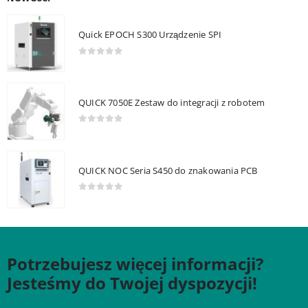
Quick EPOCH S300 Urządzenie SPI
0
out of 5
QUICK 7050E Zestaw do integracji z robotem
0
out of 5
QUICK NOC Seria S450 do znakowania PCB
0
out of 5
Potrzebujesz więcej informacji?
Jesteśmy do Twojej dyspozycji!