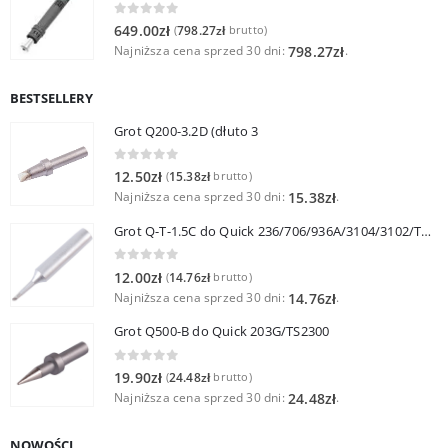
0
out of 5
649.00
zł
798.27
zł
(
brutto)
Najniższa cena sprzed 30 dni:
.
798.27
zł
BESTSELLERY
Grot Q200-3.2D (dłuto 3
0
out of 5
12.50
zł
15.38
zł
(
brutto)
Najniższa cena sprzed 30 dni:
.
15.38
zł
Grot Q-T-1.5C do Quick 236/706/936A/3104/3102/TS1100
0
out of 5
12.00
zł
14.76
zł
(
brutto)
Najniższa cena sprzed 30 dni:
.
14.76
zł
Grot Q500-B do Quick 203G/TS2300
0
out of 5
19.90
zł
24.48
zł
(
brutto)
Najniższa cena sprzed 30 dni:
.
24.48
zł
NOWOŚCI