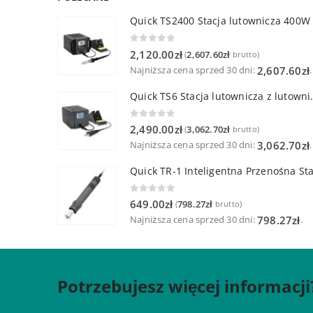
Quick TS2400 Stacja lutownicza 400W
0
out of 5
2,120.00
zł
2,607.60
zł
(
brutto)
Najniższa cena sprzed 30 dni:
.
2,607.60
zł
Quick TS6 Stacja 
0
out of 5
2,490.00
zł
3,062.70
zł
(
brutto)
Najniższa cena sprzed 30 dni:
.
3,062.70
zł
0
out of 5
649.00
zł
798.27
zł
(
brutto)
Najniższa cena sprzed 30 dni:
.
798.27
zł
Potrzebujesz więcej informacji