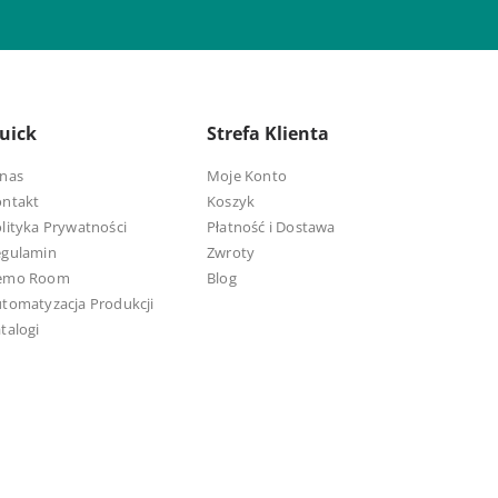
uick
Strefa Klienta
nas
Moje Konto
ontakt
Koszyk
lityka Prywatności
Płatność i Dostawa
egulamin
Zwroty
emo Room
Blog
tomatyzacja Produkcji
talogi