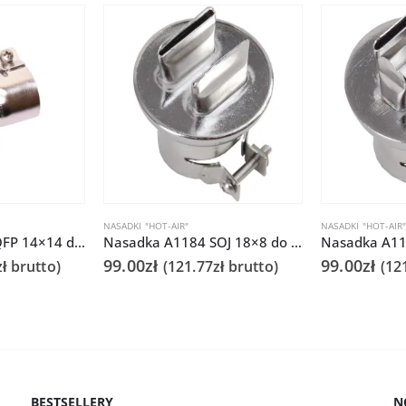
NASADKI "HOT-AIR"
NASADKI "HOT-AIR
Nasadka A1126 QFP 14×14 do Quick 861DS/855PG/706
Nasadka A1184 SOJ 18×8 do Quick 861DS/855PG/706
Nasadka A11
99.00
zł
99.00
zł
zł
brutto)
(
121.77
zł
brutto)
(
12
BESTSELLERY
N