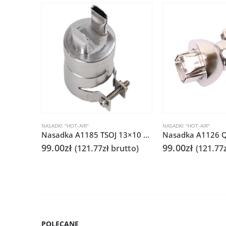
NASADKI "HOT-AIR"
NASADKI "HOT-AIR"
Nasadka A1185 TSOJ 13×10 do Quick 861DS/855PG/706
99.00
zł
99.00
zł
(
121.77
zł
brutto)
(
121.77
POLECANE