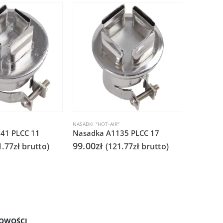
"
NASADKI "HOT-AIR"
NASADKI "HO
41 PLCC 11
Nasadka A1135 PLCC 17
Nasadka 
99.00
zł
49.00
zł
1.77
zł
brutto)
(
121.77
zł
brutto)
OWOŚCI