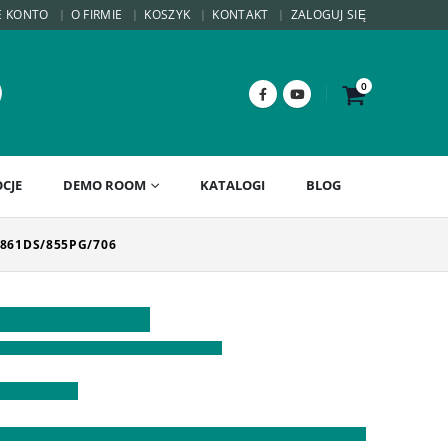
E KONTO
O FIRMIE
KOSZYK
KONTAKT
ZALOGUJ SIĘ
0
CJE
DEMO ROOM
KATALOGI
BLOG
861DS/855PG/706