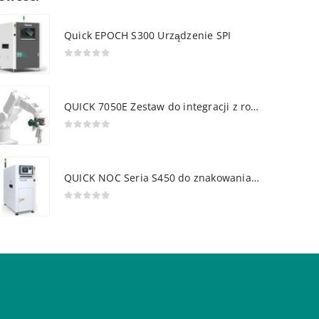
Quick EPOCH S300 Urządzenie SPI
0
out of 5
QUICK 7050E Zestaw do integracji z robotem
0
out of 5
QUICK NOC Seria S450 do znakowania PCB
0
out of 5