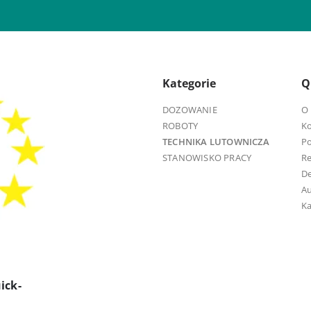
Kategorie
Q
DOZOWANIE
O 
ROBOTY
K
TECHNIKA LUTOWNICZA
Po
STANOWISKO PRACY
R
D
Au
Ka
ick-