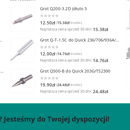
Grot Q200-3.2D (dłuto 3
0
out of 5
12.50
zł
15.38
zł
(
brutto)
Najniższa cena sprzed 30 dni:
.
15.38
zł
lutownicza z lutownicą pincetową 60W
Grot Q-T-1.5C do Quick 236/706/936A/3104/3102/TS1100
0
out of 5
12.00
zł
14.76
zł
(
brutto)
Najniższa cena sprzed 30 dni:
.
14.76
zł
Quick TR-1 Inteligentna Przenośna Stacja Hot-Air
Grot Q500-B do Quick 203G/TS2300
0
out of 5
19.90
zł
24.48
zł
(
brutto)
Najniższa cena sprzed 30 dni:
.
24.48
zł
? Jesteśmy do Twojej dyspozycji!