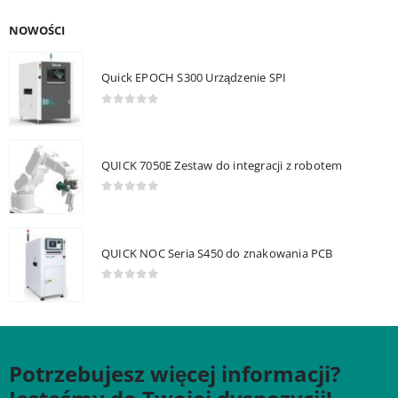
NOWOŚCI
Quick EPOCH S300 Urządzenie SPI
0
out of 5
QUICK 7050E Zestaw do integracji z robotem
0
out of 5
QUICK NOC Seria S450 do znakowania PCB
0
out of 5
Potrzebujesz więcej informacji?