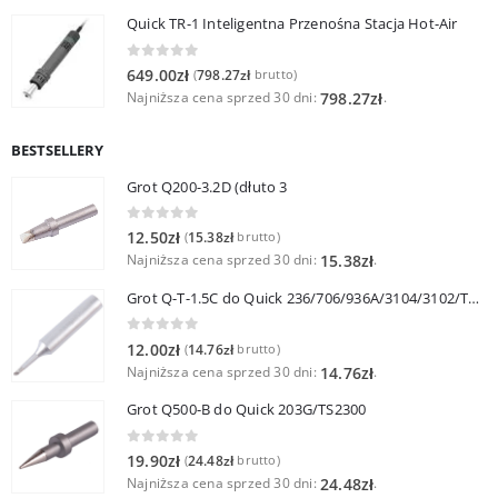
Quick TR-1 Inteligentna Przenośna Stacja Hot-Air
0
out of 5
649.00
zł
798.27
zł
(
brutto)
Najniższa cena sprzed 30 dni:
.
798.27
zł
BESTSELLERY
Grot Q200-3.2D (dłuto 3
0
out of 5
12.50
zł
15.38
zł
(
brutto)
Najniższa cena sprzed 30 dni:
.
15.38
zł
Grot Q-T-1.5C do Quick 236/706/936A/3104/3102/TS1100
0
out of 5
12.00
zł
14.76
zł
(
brutto)
Najniższa cena sprzed 30 dni:
.
14.76
zł
Grot Q500-B do Quick 203G/TS2300
0
out of 5
19.90
zł
24.48
zł
(
brutto)
Najniższa cena sprzed 30 dni:
.
24.48
zł