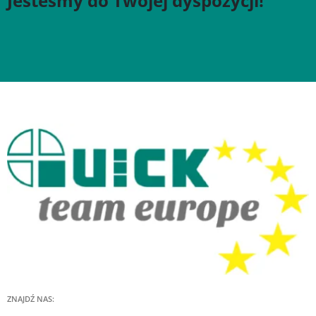
Jesteśmy do Twojej dyspozycji!
ZNAJDŹ NAS: