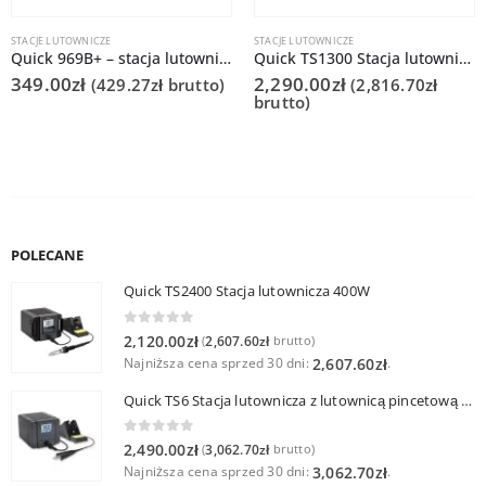
STACJE LUTOWNICZE
STACJE LUTOWNICZE
Quick 969B+ – stacja lutownicza
Quick TS1300 Stacja lutownicza
349.00
zł
2,290.00
zł
(
429.27
zł
brutto)
(
2,816.70
zł
brutto)
POLECANE
Quick TS2400 Stacja lutownicza 400W
0
out of 5
2,120.00
zł
2,607.60
zł
(
brutto)
Najniższa cena sprzed 30 dni:
.
2,607.60
zł
Quick TS6 Stacja lutownicza z lutownicą pincetową 60W
0
out of 5
2,490.00
zł
3,062.70
zł
(
brutto)
Najniższa cena sprzed 30 dni:
.
3,062.70
zł