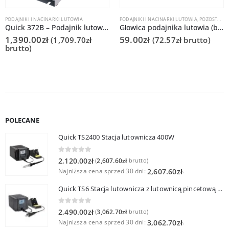
PODAJNIKI I NACINARKI LUTOWIA
PODAJNIKI I NACINARKI LUTOWIA
,
POZOSTAŁE AKCESORIA
Quick 372B – Podajnik lutowia z głowicą ryflującą
Głowica podajnika lutowia (bez przewodu) śr. 1mm do Quick 376D
1,390.00
zł
59.00
zł
(
1,709.70
zł
(
72.57
zł
brutto)
brutto)
POLECANE
Quick TS2400 Stacja lutownicza 400W
0
out of 5
2,120.00
zł
2,607.60
zł
(
brutto)
Najniższa cena sprzed 30 dni:
.
2,607.60
zł
Quick TS6 Stacja lutownicza z lutownicą pincetową 60W
0
out of 5
2,490.00
zł
3,062.70
zł
(
brutto)
Najniższa cena sprzed 30 dni:
.
3,062.70
zł