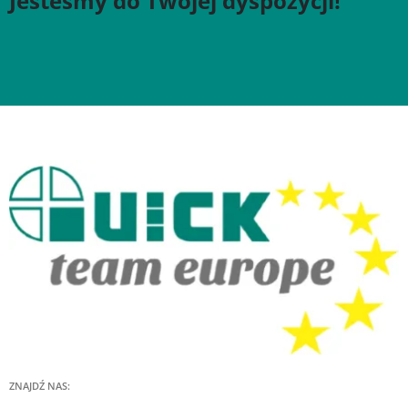
Jesteśmy do Twojej dyspozycji!
ZNAJDŹ NAS: