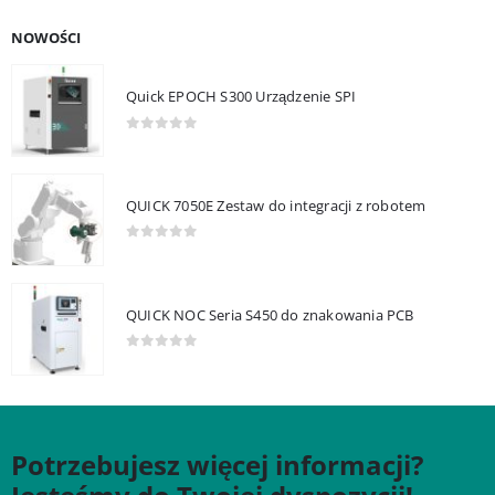
NOWOŚCI
Quick EPOCH S300 Urządzenie SPI
0
out of 5
QUICK 7050E Zestaw do integracji z robotem
0
out of 5
QUICK NOC Seria S450 do znakowania PCB
0
out of 5
Potrzebujesz więcej informacji?