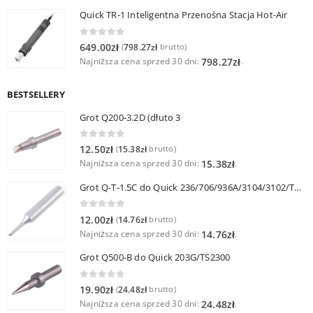
Quick TR-1 Inteligentna Przenośna Stacja Hot-Air
0
out of 5
649.00
zł
798.27
zł
(
brutto)
Najniższa cena sprzed 30 dni:
.
798.27
zł
BESTSELLERY
Grot Q200-3.2D (dłuto 3
0
out of 5
12.50
zł
15.38
zł
(
brutto)
Najniższa cena sprzed 30 dni:
.
15.38
zł
Grot Q-T-1.5C do Quick 236/706/936A/3104/3102/TS1100
0
out of 5
12.00
zł
14.76
zł
(
brutto)
Najniższa cena sprzed 30 dni:
.
14.76
zł
Grot Q500-B do Quick 203G/TS2300
0
out of 5
19.90
zł
24.48
zł
(
brutto)
Najniższa cena sprzed 30 dni:
.
24.48
zł