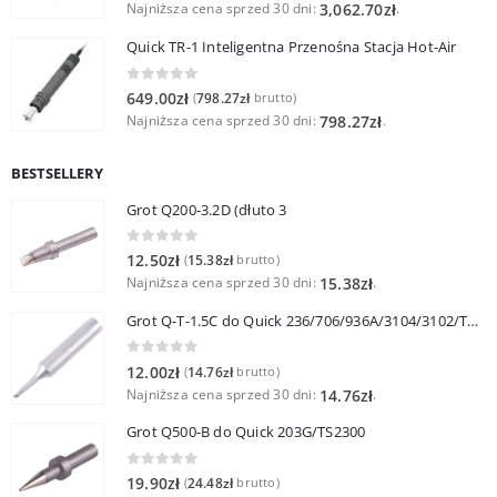
Najniższa cena sprzed 30 dni:
.
3,062.70
zł
Quick TR-1 Inteligentna Przenośna Stacja Hot-Air
0
out of 5
649.00
zł
798.27
zł
(
brutto)
Najniższa cena sprzed 30 dni:
.
798.27
zł
BESTSELLERY
Grot Q200-3.2D (dłuto 3
0
out of 5
12.50
zł
15.38
zł
(
brutto)
Najniższa cena sprzed 30 dni:
.
15.38
zł
Grot Q-T-1.5C do Quick 236/706/936A/3104/3102/TS1100
0
out of 5
12.00
zł
14.76
zł
(
brutto)
Najniższa cena sprzed 30 dni:
.
14.76
zł
Grot Q500-B do Quick 203G/TS2300
0
out of 5
19.90
zł
24.48
zł
(
brutto)