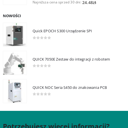
Najniższa cena sprzed 30 dni:
.
24.48
zł
NOWOŚCI
Quick EPOCH S300 Urządzenie SPI
0
out of 5
QUICK 7050E Zestaw do integracji z robotem
0
out of 5
QUICK NOC Seria S450 do znakowania PCB
0
out of 5
Potrzebujesz więcej informacji?