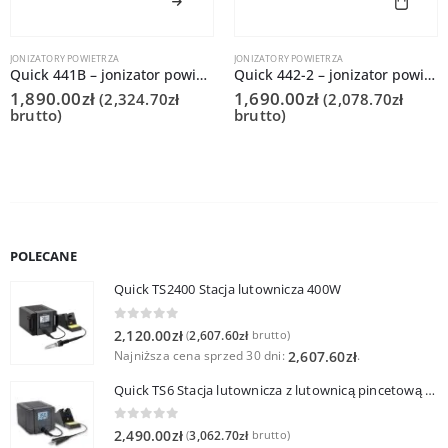
JONIZATORY POWIETRZA
JONIZATORY POWIETRZA
Quick 441B – jonizator powietrza
Quick 442-2 – jonizator powietrza
1,890.00
zł
1,690.00
zł
(
2,324.70
zł
(
2,078.70
zł
brutto)
brutto)
POLECANE
Quick TS2400 Stacja lutownicza 400W
0
out of 5
2,120.00
zł
2,607.60
zł
(
brutto)
Najniższa cena sprzed 30 dni:
.
2,607.60
zł
Quick TS6 Stacja lutownicza z lutownicą pincetową 60W
0
out of 5
2,490.00
zł
3,062.70
zł
(
brutto)