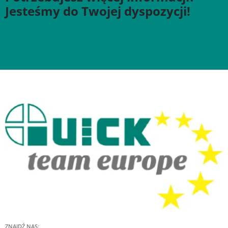
Jesteśmy do Twojej dyspozycji!
ZNAJDŹ NAS: