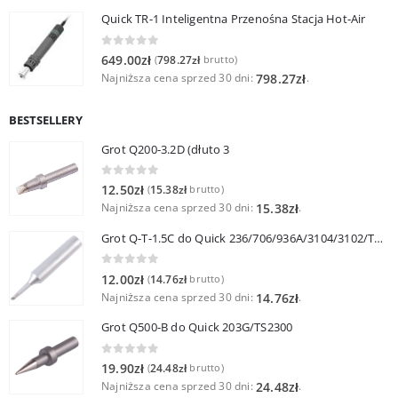
Quick TR-1 Inteligentna Przenośna Stacja Hot-Air
0
out of 5
649.00
zł
798.27
zł
(
brutto)
Najniższa cena sprzed 30 dni:
.
798.27
zł
BESTSELLERY
Grot Q200-3.2D (dłuto 3
0
out of 5
12.50
zł
15.38
zł
(
brutto)
Najniższa cena sprzed 30 dni:
.
15.38
zł
Grot Q-T-1.5C do Quick 236/706/936A/3104/3102/TS1100
0
out of 5
12.00
zł
14.76
zł
(
brutto)
Najniższa cena sprzed 30 dni:
.
14.76
zł
Grot Q500-B do Quick 203G/TS2300
0
out of 5
19.90
zł
24.48
zł
(
brutto)
Najniższa cena sprzed 30 dni:
.
24.48
zł