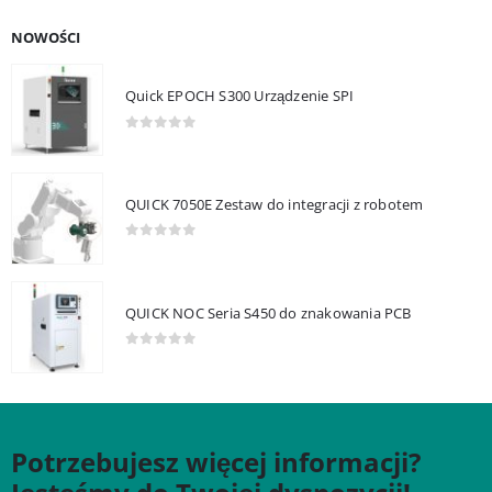
NOWOŚCI
Quick EPOCH S300 Urządzenie SPI
0
out of 5
QUICK 7050E Zestaw do integracji z robotem
0
out of 5
QUICK NOC Seria S450 do znakowania PCB
0
out of 5
Potrzebujesz więcej informacji?