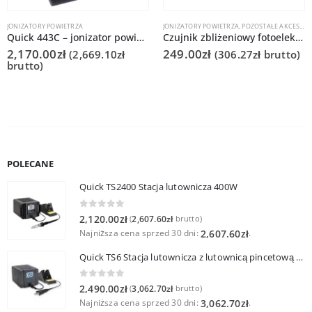
JONIZATORY POWIETRZA
JONIZATORY POWIETRZA
,
POZOSTAŁE AKCESORIA
Quick 443C – jonizator powietrza
Czujnik zbliżeniowy fotoelektryczny do Quick 445EF
2,170.00
zł
249.00
zł
(
2,669.10
zł
(
306.27
zł
brutto)
brutto)
POLECANE
Quick TS2400 Stacja lutownicza 400W
0
out of 5
2,120.00
zł
2,607.60
zł
(
brutto)
Najniższa cena sprzed 30 dni:
.
2,607.60
zł
Quick TS6 Stacja lutownicza z lutownicą pincetową 60W
0
out of 5
2,490.00
zł
3,062.70
zł
(
brutto)
Najniższa cena sprzed 30 dni:
.
3,062.70
zł