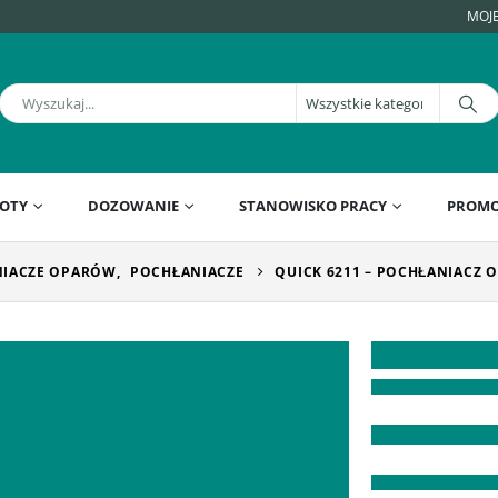
MOJ
OTY
DOZOWANIE
STANOWISKO PRACY
PROMO
IACZE OPARÓW
,
POCHŁANIACZE
QUICK 6211 – POCHŁANIACZ