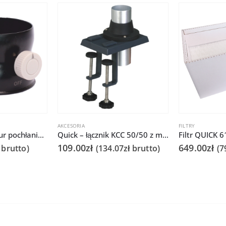
AKCESORIA
FILTRY
Przepustnica do rur pochłaniaczy oparów – QUICK 6101/6102
Quick – łącznik KCC 50/50 z mocowaniem do blatu dla Q6101/6102
Filtr QUICK 
109.00
zł
649.00
zł
brutto)
(
134.07
zł
brutto)
(
7