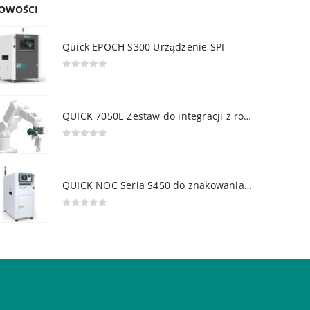
OWOŚCI
Quick EPOCH S300 Urządzenie SPI
0
out of 5
QUICK 7050E Zestaw do integracji z robotem
0
out of 5
QUICK NOC Seria S450 do znakowania PCB
0
out of 5