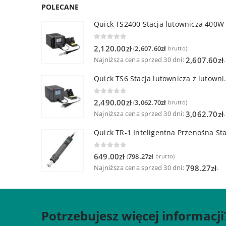
POLECANE
Quick TS2400 Stacja lutownicza 400W
0
out of 5
2,120.00
zł
2,607.60
zł
(
brutto)
Najniższa cena sprzed 30 dni:
.
2,607.60
zł
Quick TS6 Stacja 
0
out of 5
2,490.00
zł
3,062.70
zł
(
brutto)
Najniższa cena sprzed 30 dni:
.
3,062.70
zł
0
out of 5
649.00
zł
798.27
zł
(
brutto)
Najniższa cena sprzed 30 dni:
.
798.27
zł
Potrzebujesz więcej informacji