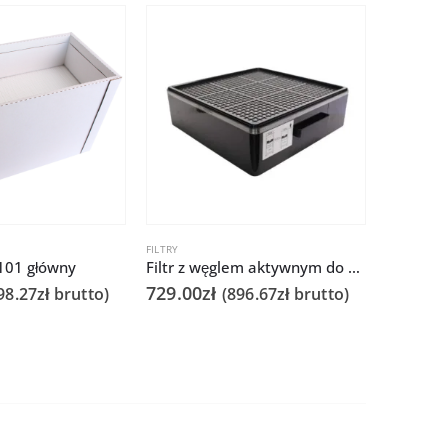
FILTRY
AKCESORIA
6101 główny
Filtr z węglem aktywnym do Quick TF9/TF9-S
729.00
zł
110.00
98.27
zł
brutto)
(
896.67
zł
brutto)