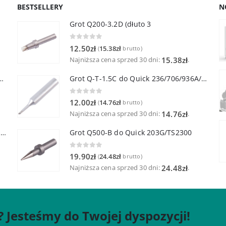
BESTSELLERY
N
Grot Q200-3.2D (dłuto 3
0
out of 5
12.50
zł
15.38
zł
(
brutto)
Najniższa cena sprzed 30 dni:
.
15.38
zł
lutownicza z lutownicą pincetową 60W
Grot Q-T-1.5C do Quick 236/706/936A/3104/3102/TS1100
0
out of 5
12.00
zł
14.76
zł
(
brutto)
Najniższa cena sprzed 30 dni:
.
14.76
zł
Quick TR-1 Inteligentna Przenośna Stacja Hot-Air
Grot Q500-B do Quick 203G/TS2300
0
out of 5
19.90
zł
24.48
zł
(
brutto)
Najniższa cena sprzed 30 dni:
.
24.48
zł
? Jesteśmy do Twojej dyspozycji!