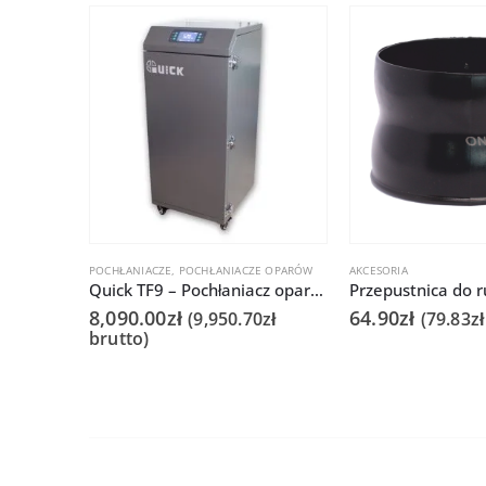
POCHŁANIACZE
,
POCHŁANIACZE OPARÓW
AKCESORIA
Quick TF9 – Pochłaniacz oparów lutowniczych
8,090.00
zł
64.90
zł
(
9,950.70
zł
(
79.83
zł
brutto)