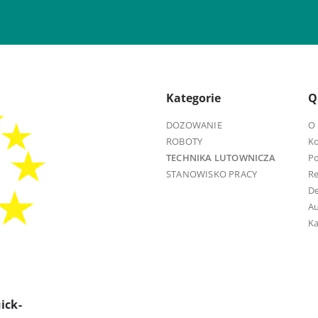
Kategorie
Q
DOZOWANIE
O 
ROBOTY
K
TECHNIKA LUTOWNICZA
Po
STANOWISKO PRACY
R
D
Au
Ka
ick-