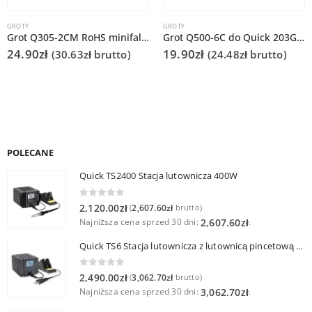
GROTY
GROTY
Grot Q305-2CM RoHS minifala do Quick 303D
Grot Q500-6C do Quick 203G/TS2300
24.90
zł
19.90
zł
(
30.63
zł
brutto)
(
24.48
zł
brutto)
POLECANE
Quick TS2400 Stacja lutownicza 400W
0
out of 5
2,120.00
zł
2,607.60
zł
(
brutto)
Najniższa cena sprzed 30 dni:
.
2,607.60
zł
Quick TS6 Stacja lutownicza z lutownicą pincetową 60W
0
out of 5
2,490.00
zł
3,062.70
zł
(
brutto)
Najniższa cena sprzed 30 dni:
.
3,062.70
zł