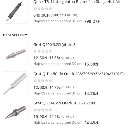
Quick TR-1 Inteligentna Przenośna Stacja Hot-Air
0
out of 5
649.00
zł
798.27
zł
(
brutto)
Najniższa cena sprzed 30 dni:
.
798.27
zł
BESTSELLERY
Grot Q200-3.2D (dłuto 3
0
out of 5
12.50
zł
15.38
zł
(
brutto)
Najniższa cena sprzed 30 dni:
.
15.38
zł
Grot Q-T-1.5C do Quick 236/706/936A/3104/3102/TS1100
0
out of 5
12.00
zł
14.76
zł
(
brutto)
Najniższa cena sprzed 30 dni:
.
14.76
zł
Grot Q500-B do Quick 203G/TS2300
0
out of 5
19.90
zł
24.48
zł
(
brutto)
Najniższa cena sprzed 30 dni:
.
24.48
zł