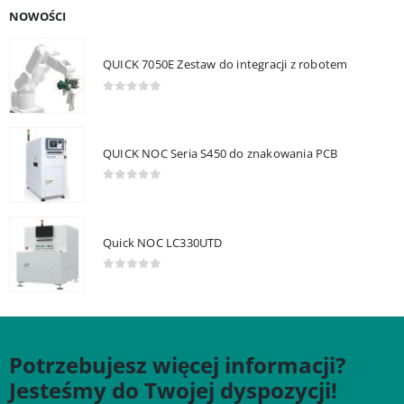
NOWOŚCI
QUICK 7050E Zestaw do integracji z robotem
0
out of 5
QUICK NOC Seria S450 do znakowania PCB
0
out of 5
Quick NOC LC330UTD
0
out of 5
Potrzebujesz więcej informacji?
Jesteśmy do Twojej dyspozycji!