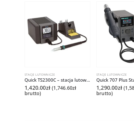
STACJE LUTOWNICZE
STACJE LUTOWNICZE
Quick TS2300C – stacja lutownicza 150W
1,420.00
zł
1,290.00
zł
(
1,746.60
zł
(
1,5
brutto)
brutto)