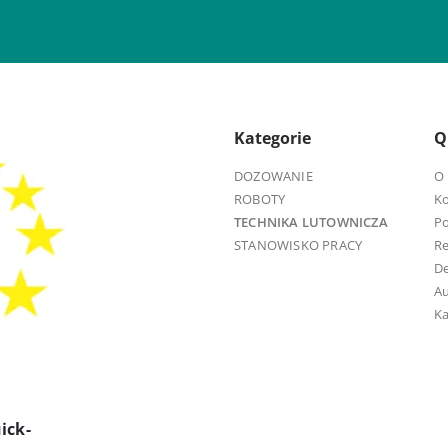
Kategorie
Q
DOZOWANIE
O 
ROBOTY
K
TECHNIKA LUTOWNICZA
Po
STANOWISKO PRACY
R
D
Au
Ka
ick-