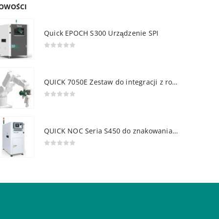
OWOŚCI
Quick EPOCH S300 Urządzenie SPI
0
out of 5
QUICK 7050E Zestaw do integracji z robotem
0
out of 5
QUICK NOC Seria S450 do znakowania PCB
0
out of 5