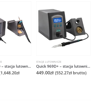
POLECA
ZE
STACJE LUTOWNICZE
STACJE LUT
Quick TS1200 – stacja lutownicza
Quick 969D+ – stacja lutownicza
449.00
zł
890.00
(
1,648.20
zł
(
552.27
zł
brutto)