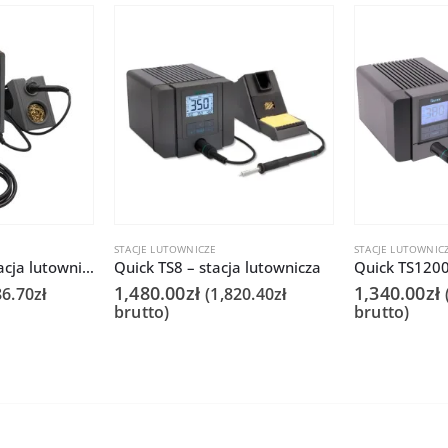
STACJE LUTOWNICZE
STACJE LUTOWNIC
Quick 707 Plus Stacja lutownicza
Quick TS8 – stacja lutownicza
1,480.00
zł
1,340.00
zł
86.70
zł
(
1,820.40
zł
brutto)
brutto)