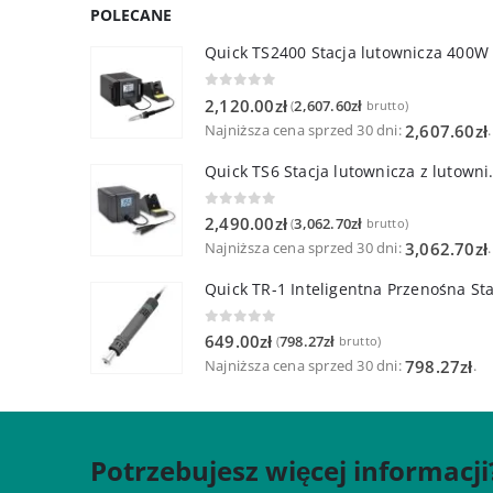
POLECANE
Quick TS2400 Stacja lutownicza 400W
0
out of 5
2,120.00
zł
2,607.60
zł
(
brutto)
Najniższa cena sprzed 30 dni:
.
2,607.60
zł
Quick TS6 Stacja 
0
out of 5
2,490.00
zł
3,062.70
zł
(
brutto)
Najniższa cena sprzed 30 dni:
.
3,062.70
zł
0
out of 5
649.00
zł
798.27
zł
(
brutto)
Najniższa cena sprzed 30 dni:
.
798.27
zł
Potrzebujesz więcej informacji