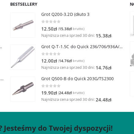
BESTSELLERY
N
Grot Q200-3.2D (dłuto 3
0
out of 5
12.50
zł
15.38
zł
(
brutto)
Najniższa cena sprzed 30 dni:
.
15.38
zł
lutownicza z lutownicą pincetową 60W
Grot Q-T-1.5C do Quick 236/706/936A/3104/3102/TS1100
0
out of 5
12.00
zł
14.76
zł
(
brutto)
Najniższa cena sprzed 30 dni:
.
14.76
zł
Quick TR-1 Inteligentna Przenośna Stacja Hot-Air
Grot Q500-B do Quick 203G/TS2300
0
out of 5
19.90
zł
24.48
zł
(
brutto)
Najniższa cena sprzed 30 dni:
.
24.48
zł
? Jesteśmy do Twojej dyspozycji!