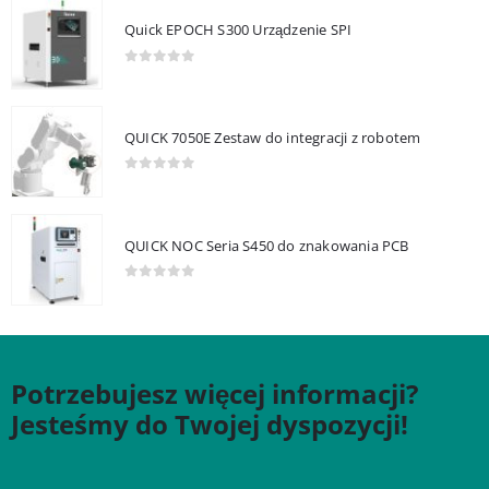
Quick EPOCH S300 Urządzenie SPI
0
out of 5
QUICK 7050E Zestaw do integracji z robotem
0
out of 5
QUICK NOC Seria S450 do znakowania PCB
0
out of 5
Potrzebujesz więcej informacji?
Jesteśmy do Twojej dyspozycji!