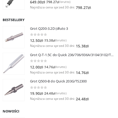
0
out of 5
649.00
zł
798.27
zł
(
brutto)
Najniższa cena sprzed 30 dni:
.
798.27
zł
BESTSELLERY
Grot Q200-3.2D (dłuto 3
0
out of 5
12.50
zł
15.38
zł
(
brutto)
Najniższa cena sprzed 30 dni:
.
15.38
zł
Grot Q-T-1.5C do Quick 236/706/936A/3104/3102/TS1100
0
out of 5
12.00
zł
14.76
zł
(
brutto)
Najniższa cena sprzed 30 dni:
.
14.76
zł
Grot Q500-B do Quick 203G/TS2300
0
out of 5
19.90
zł
24.48
zł
(
brutto)
Najniższa cena sprzed 30 dni:
.
24.48
zł
NOWOŚCI