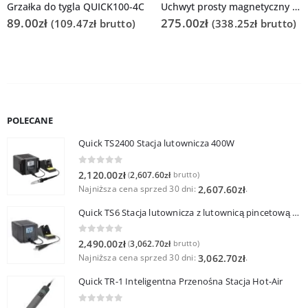
Grzałka do tygla QUICK100-4C
Uchwyt prosty magnetyczny do Quick870D
89.00
zł
275.00
zł
(
109.47
zł
brutto)
(
338.25
zł
brutto)
POLECANE
Quick TS2400 Stacja lutownicza 400W
0
out of 5
2,120.00
zł
2,607.60
zł
(
brutto)
Najniższa cena sprzed 30 dni:
.
2,607.60
zł
Quick TS6 Stacja lutownicza z lutownicą pincetową 60W
0
out of 5
2,490.00
zł
3,062.70
zł
(
brutto)
Najniższa cena sprzed 30 dni:
.
3,062.70
zł
Quick TR-1 Inteligentna Przenośna Stacja Hot-Air