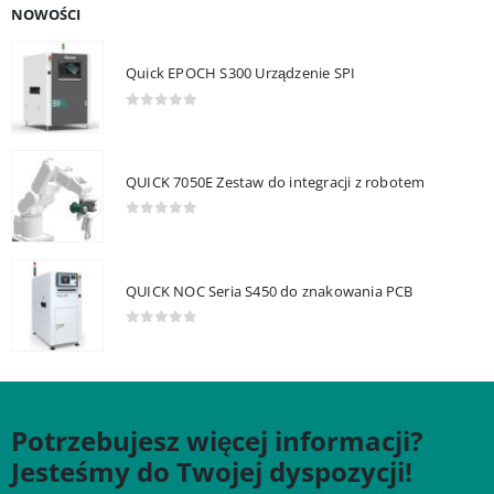
NOWOŚCI
Quick EPOCH S300 Urządzenie SPI
0
out of 5
QUICK 7050E Zestaw do integracji z robotem
0
out of 5
QUICK NOC Seria S450 do znakowania PCB
0
out of 5
Potrzebujesz więcej informacji?
Jesteśmy do Twojej dyspozycji!