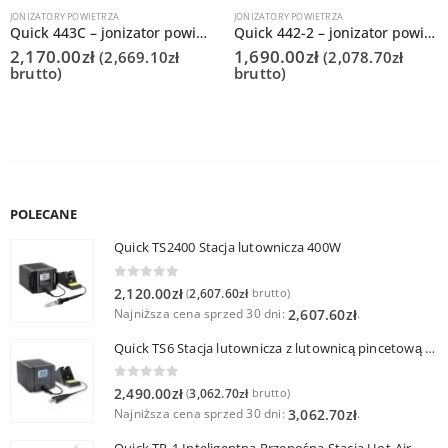
JONIZATORY POWIETRZA
JONIZATORY POWIETRZA
Quick 443C – jonizator powietrza
Quick 442-2 – jonizator powietrza
2,170.00
zł
1,690.00
zł
(
2,669.10
zł
(
2,078.70
zł
brutto)
brutto)
POLECANE
Quick TS2400 Stacja lutownicza 400W
0
out of 5
2,120.00
zł
2,607.60
zł
(
brutto)
Najniższa cena sprzed 30 dni:
.
2,607.60
zł
Quick TS6 Stacja lutownicza z lutownicą pincetową 60W
0
out of 5
2,490.00
zł
3,062.70
zł
(
brutto)
Najniższa cena sprzed 30 dni:
.
3,062.70
zł