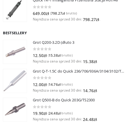
Quick TR-1 Inteligentna Przenośna Stacja Hot-Air
0
out of 5
649.00
zł
798.27
zł
(
brutto)
Najniższa cena sprzed 30 dni:
.
798.27
zł
BESTSELLERY
Grot Q200-3.2D (dłuto 3
0
out of 5
12.50
zł
15.38
zł
(
brutto)
Najniższa cena sprzed 30 dni:
.
15.38
zł
Grot Q-T-1.5C do Quick 236/706/936A/3104/3102/TS1100
0
out of 5
12.00
zł
14.76
zł
(
brutto)
Najniższa cena sprzed 30 dni:
.
14.76
zł
Grot Q500-B do Quick 203G/TS2300
0
out of 5
19.90
zł
24.48
zł
(
brutto)
Najniższa cena sprzed 30 dni:
.
24.48
zł