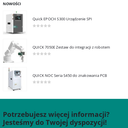
NOWOŚCI
Quick EPOCH S300 Urządzenie SPI
0
out of 5
QUICK 7050E Zestaw do integracji z robotem
0
out of 5
QUICK NOC Seria S450 do znakowania PCB
0
out of 5
Potrzebujesz więcej informacji?
Jesteśmy do Twojej dyspozycji!