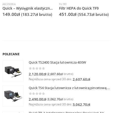
AKCESORIA
FILTRY
Quick – Wysięgnik elastyczny 75(gniazdo)/50(rura)/800mm redukcyjny KAP do Q6101/6102
Filtr HEPA do Quick TF9
149.00
zł
451.00
zł
(
183.27
zł
brutto)
(
554.73
zł
brutto)
POLECANE
Quick TS2400 Stacja lutownicza 400W
0
out of 5
2,120.00
zł
2,607.60
zł
(
brutto)
Najniższa cena sprzed 30 dni:
.
2,607.60
zł
Quick TS6 Stacja lutownicza z lutownicą pincetową 60W
0
out of 5
2,490.00
zł
3,062.70
zł
(
brutto)
Najniższa cena sprzed 30 dni:
.
3,062.70
zł