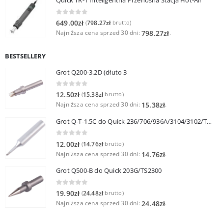
Quick TR-1 Inteligentna Przenośna Stacja Hot-Air
0
out of 5
649.00
zł
798.27
zł
(
brutto)
Najniższa cena sprzed 30 dni:
.
798.27
zł
BESTSELLERY
Grot Q200-3.2D (dłuto 3
0
out of 5
12.50
zł
15.38
zł
(
brutto)
Najniższa cena sprzed 30 dni:
.
15.38
zł
Grot Q-T-1.5C do Quick 236/706/936A/3104/3102/TS1100
0
out of 5
12.00
zł
14.76
zł
(
brutto)
Najniższa cena sprzed 30 dni:
.
14.76
zł
Grot Q500-B do Quick 203G/TS2300
0
out of 5
19.90
zł
24.48
zł
(
brutto)
Najniższa cena sprzed 30 dni:
.
24.48
zł